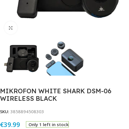
Click to enlarge
MIKROFON WHITE SHARK DSM-06
WIRELESS BLACK
SKU:
3858894508303
€
39.99
Only 1 left in stock