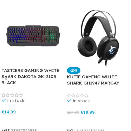
TASTIERE GAMING WHITE
-20%
SHARK DAKOTA GK-2105
KUFJE GAMING WHITE
BLACK
SHARK GH1947 MARGAY
In stock
In stock
€
14.99
€
19.99
€
24.99
Add To Cart
Add To Cart
SKU:
73637326933
SKU:
616320539641