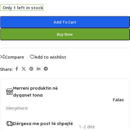
Only 1 left in stock
Alternative:
Add To Cart
Buy Now
Compare
Add to wishlist
Share:
Merreni produktin në
dyqanet tona
Falas
Menjëherë
Dërgesa me post të shpejtë
1-2 ditë