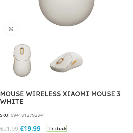
Click to enlarge
MOUSE WIRELESS XIAOMI MOUSE 3
WHITE
SKU:
6941812792841
€
19.99
€
21.99
In stock