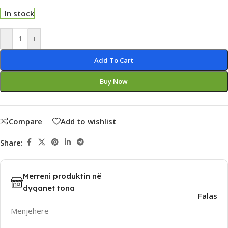
In stock
Alternative:
-
+
Add To Cart
Buy Now
Compare
Add to wishlist
Share:
Merreni produktin në
dyqanet tona
Falas
Menjëherë