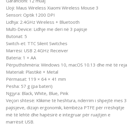
Garancioni: 12 muaj
Lloji: Maus Wireless Xiaomi Wireless Mouse 3
Sensori: Optik 1200 DPI
Lidhja: 2.4GHz Wireless + Bluetooth
Multi-Device: Lidhje me deri në 3 pajisje
Butonat: 5
Switch-et: TTC Silent Switches
Marrësi: USB 2.4GHz Receiver
Bateria: 1 × AA
Përputhshmëria: Windows 10, macOS 10.13 dhe më të reja
Materiali: Plastikë + Metal
Përmasat: 119 × 64 × 41 mm
Pesha: 57 g (pa bateri)
Ngjyra: Black, White, Blue, Pink
Veçori shtesë: Klikime të heshtura, ndërrim i shpejtë mes 3
pajisjeve, dizajn ergonomik, këmbëza PTFE për rrëshqitje
më të lehtë dhe hapësirë e integruar për ruajtjen e
marrësit USB.