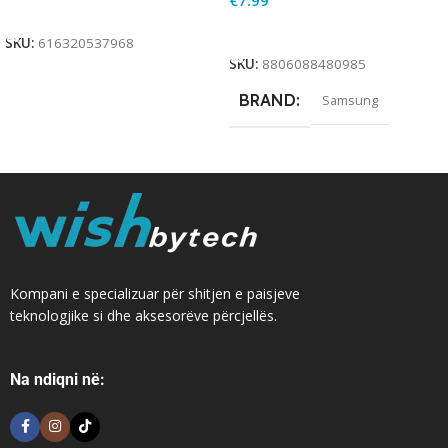
€
7.99
Add To Cart
Add To Cart
SKU:
616320537968
SKU:
8806088480985
BRAND
Samsung
Kompani e specializuar për shitjen e paisjeve
teknologjike si dhe aksesorëve përcjellës.
Na ndiqni në: