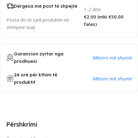
Dërgesa me post të shpejtë
1-2 ditë
€2.00 (mbi €50.00
Posta do të sjell produktin në
falas)
shtëpinë tuaj!
Garancion zyrtar nga
Mësoni më shumë
prodhuesi
24 orë për kthim të
Mësoni më shumë
produktit
Përshkrimi