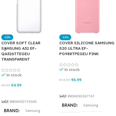
-50%
-53%
COVER SOFT CLEAR
COVER SILICONE SAMSUNG
SAMSUNG A32 EF-
S20 ULTRA EF-
QA326TTEGEU
PG988TPEGEU PINK
TRANSPARENT
In stock
In stock
€
6.99
€
14.99
€
4.99
€
9.99
Add To Cart
Add To Cart
SKU:
8806090267161
SKU:
8806092119345
BRAND
Samsung
BRAND
Samsung