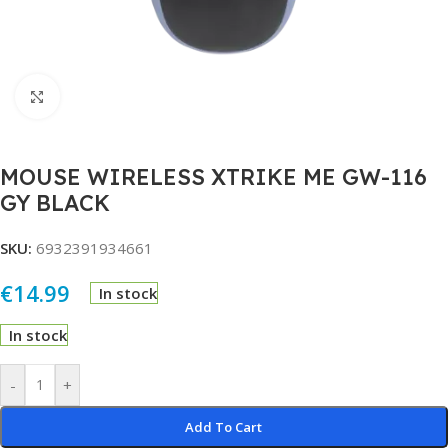
Click to enlarge
MOUSE WIRELESS XTRIKE ME GW-116
GY BLACK
SKU:
6932391934661
€
14.99
In stock
In stock
Alternative:
-
+
Add To Cart