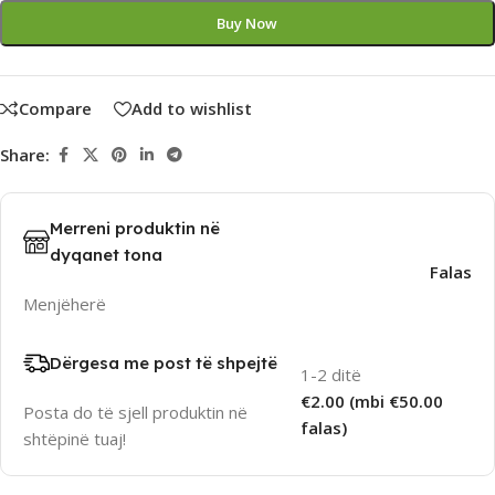
Buy Now
Compare
Add to wishlist
Share:
Merreni produktin në
dyqanet tona
Falas
Menjëherë
Dërgesa me post të shpejtë
1-2 ditë
€2.00 (mbi €50.00
Posta do të sjell produktin në
falas)
shtëpinë tuaj!