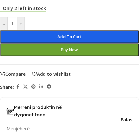
Only 2 left in stock
Alternative:
-
+
Add To Cart
Buy Now
Compare
Add to wishlist
Share:
Merreni produktin në
dyqanet tona
Falas
Menjëherë