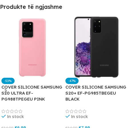
Produkte të ngjashme
-53%
-47%
COVER SILICONE SAMSUNG
COVER SILICONE SAMSUNG
S20 ULTRA EF-
S20+ EF-PG985TBEGEU
PG988TPEGEU PINK
BLACK
In stock
In stock
€
6.99
€
7.99
€
14.99
€
14.99