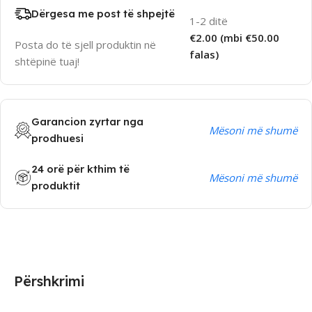
Dërgesa me post të shpejtë
1-2 ditë
€2.00 (mbi €50.00
Posta do të sjell produktin në
falas)
shtëpinë tuaj!
Garancion zyrtar nga
Mësoni më shumë
prodhuesi
24 orë për kthim të
Mësoni më shumë
produktit
Përshkrimi