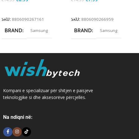
Add To Cart
Add To Cart
SKU:
8806090267161
SKU:
8806090266959
BRAND
BRAND
Samsung
Samsung
Kompani e specializuar për shitjen e paisjeve
teknologjike si dhe aksesorëve përcjellës.
Na ndiqni në: