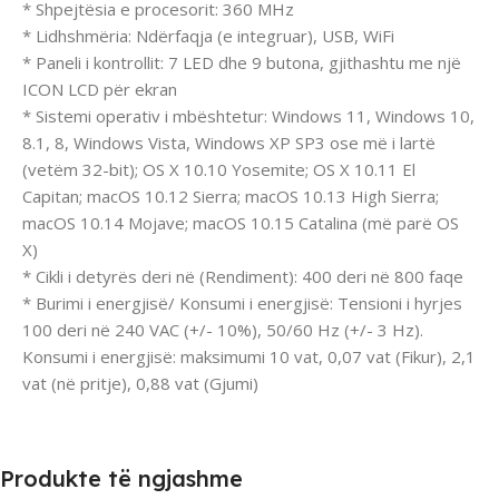
* Shpejtësia e procesorit: 360 MHz
* Lidhshmëria: Ndërfaqja (e integruar), USB, WiFi
* Paneli i kontrollit: 7 LED dhe 9 butona, gjithashtu me një
ICON LCD për ekran
* Sistemi operativ i mbështetur: Windows 11, Windows 10,
8.1, 8, Windows Vista, Windows XP SP3 ose më i lartë
(vetëm 32-bit); OS X 10.10 Yosemite; OS X 10.11 El
Capitan; macOS 10.12 Sierra; macOS 10.13 High Sierra;
macOS 10.14 Mojave; macOS 10.15 Catalina (më parë OS
X)
* Cikli i detyrës deri në (Rendiment): 400 deri në 800 faqe
* Burimi i energjisë/ Konsumi i energjisë: Tensioni i hyrjes
100 deri në 240 VAC (+/- 10%), 50/60 Hz (+/- 3 Hz).
Konsumi i energjisë: maksimumi 10 vat, 0,07 vat (Fikur), 2,1
vat (në pritje), 0,88 vat (Gjumi)
Produkte të ngjashme