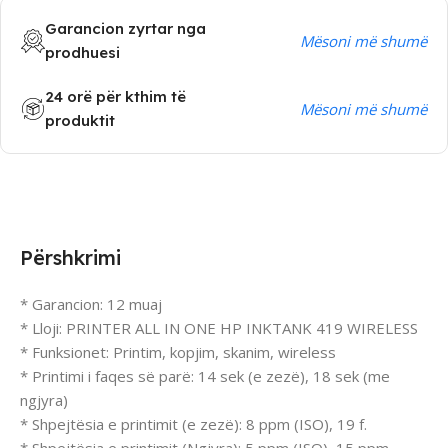
Garancion zyrtar nga
Mësoni më shumë
prodhuesi
24 orë për kthim të
Mësoni më shumë
produktit
Përshkrimi
* Garancion: 12 muaj
* Lloji: PRINTER ALL IN ONE HP INKTANK 419 WIRELESS
* Funksionet: Printim, kopjim, skanim, wireless
* Printimi i faqes së parë: 14 sek (e zezë), 18 sek (me
ngjyra)
* Shpejtësia e printimit (e zezë): 8 ppm (ISO), 19 f.