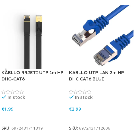
KABLLO RRJETI UTP 1m HP
KABLLO UTP LAN 2m HP
DHC-CAT6
DHC CAT6 BLUE
In stock
In stock
€
1.99
€
2.99
Add To Cart
Add To Cart
SKU:
6972431711319
SKU:
6972431712606