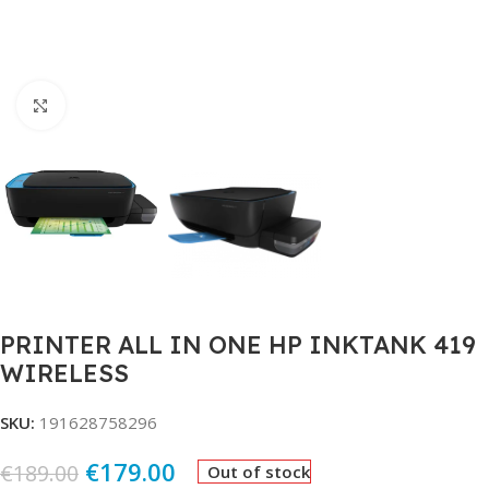
Click to enlarge
PRINTER ALL IN ONE HP INKTANK 419
WIRELESS
SKU:
191628758296
€
179.00
€
189.00
Out of stock