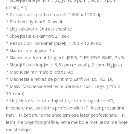
* Shpejtësia e printimit (Ngjyra): 5 ppm (ISO), 15 ppm
(Draft, A4)
* Rezolucioni i printimit (pixel): 1200 x 1200 dpi
* Printimi i dyfishtë: Manual
* Lloji i skanerit: Shtrat i sheshtë
* Shpejtësia e skanimit: 21 sek
* Rezolucioni i skanimit (pixel): 1200 x 1200 dpi
* Skanimi me ngjyra: Po
* Skanim me format të gjerë: JPEG, TIFF, PDF, BMP, PNG
* Shpejtësia e kopjimit: 6,5 cpm (e zezë), 2 cpm (Ngjyra)
* Madhësia minimale e letrës: A6
* Madhësia e letrës së printimit: Zarfi A4, B5, A6, DL
* Maks. Madhësia e letrës e personalizuar: Legal (215 x
355 mm)
* Lloji i letrës: Letër e thjeshtë, letra fotografike HP,
broshurë mat ose letra profesionale HP, letër prezantimi
mat HP, broshurë me shkëlqim ose letër profesionale HP,
letra me bojë fotografike, letra me bojë mat, letra me bojë
me shkëlqim