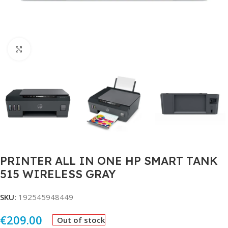
Click to enlarge
PRINTER ALL IN ONE HP SMART TANK
515 WIRELESS GRAY
SKU:
192545948449
€
209.00
Out of stock