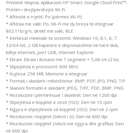
Printimit Mopria; Aplikacioni HP Smart; Google Cloud Print™;
Printim i drejtpërdrejtë Wi-Fi
* Aftësitë e rrjetit: Po (përmes Wi-Fi)
* Aftësia me valë: Po, Wi-Fi me dy breza të integruar
802.11b/g/n, direkt me valë, BLE
* Kërkesat minimale të sistemit: Windows 10, 8.1, 8, 7:
32/64-bit, 2 GB hapësirë e disponueshme në hard disk,
lidhje interneti, port USB, Internet Explorer
* Ekrani: Ekrani i ikonave me 7 segment + 5,08 cm (2 in).
* Shpejtësia e procesorit: 800 MHz
* Kujtesa: 256 MB; Memorie e integruar
* Formati i skedarit i mbështetur: BMP; PDF; JPG; PNG; TIF
* Skanoni formatin e skedarit: JPEG, TIFF, PDF, BMP, PNG
* Rezolucioni i përmirësuar i skanimit: Deri në 1200 dpi
* Shpejtësia e kopjimit e zezë (ISO): Deri në 10 cpm
* Ngjyra e shpejtësisë së kopjimit (ISO): Deri në 2 cpm
* Rezolucioni i kopjimit (teksti i zi): Deri në 600 dpi
* Rezolucioni i kopjimit (teksti me ngjyra dhe grafika): Deri
në 600 dpi