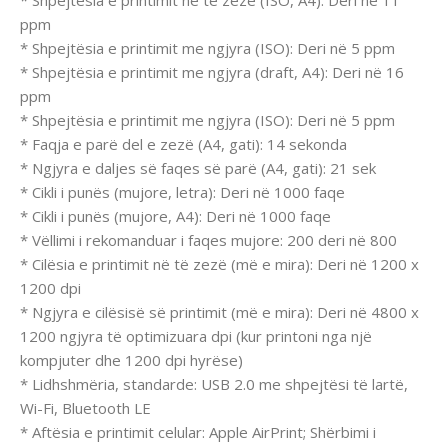
* Shpejtësia e printimit në të zezë (ISO, A4): Deri në 11
ppm
* Shpejtësia e printimit me ngjyra (ISO): Deri në 5 ppm
* Shpejtësia e printimit me ngjyra (draft, A4): Deri në 16
ppm
* Shpejtësia e printimit me ngjyra (ISO): Deri në 5 ppm
* Faqja e parë del e zezë (A4, gati): 14 sekonda
* Ngjyra e daljes së faqes së parë (A4, gati): 21 sek
* Cikli i punës (mujore, letra): Deri në 1000 faqe
* Cikli i punës (mujore, A4): Deri në 1000 faqe
* Vëllimi i rekomanduar i faqes mujore: 200 deri në 800
* Cilësia e printimit në të zezë (më e mira): Deri në 1200 x
1200 dpi
* Ngjyra e cilësisë së printimit (më e mira): Deri në 4800 x
1200 ngjyra të optimizuara dpi (kur printoni nga një
kompjuter dhe 1200 dpi hyrëse)
* Lidhshmëria, standarde: USB 2.0 me shpejtësi të lartë,
Wi-Fi, Bluetooth LE
* Aftësia e printimit celular: Apple AirPrint; Shërbimi i