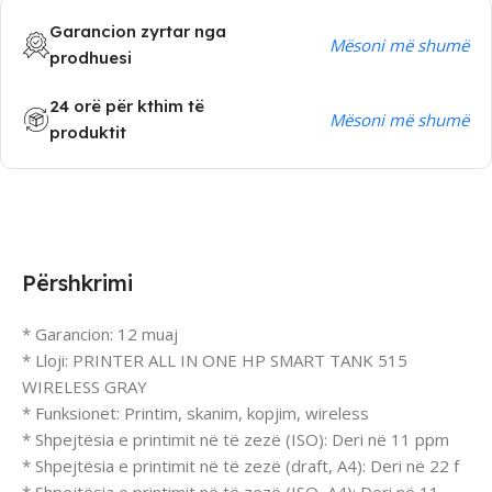
Garancion zyrtar nga
Mësoni më shumë
prodhuesi
24 orë për kthim të
Mësoni më shumë
produktit
Përshkrimi
* Garancion: 12 muaj
* Lloji: PRINTER ALL IN ONE HP SMART TANK 515
WIRELESS GRAY
* Funksionet: Printim, skanim, kopjim, wireless
* Shpejtësia e printimit në të zezë (ISO): Deri në 11 ppm
* Shpejtësia e printimit në të zezë (draft, A4): Deri në 22 f