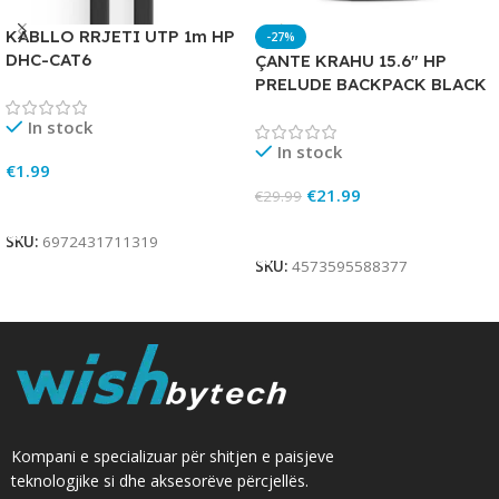
KABLLO RRJETI UTP 1m HP
-27%
DHC-CAT6
ÇANTE KRAHU 15.6″ HP
PRELUDE BACKPACK BLACK
In stock
In stock
€
1.99
€
21.99
€
29.99
Add To Cart
Add To Cart
SKU:
6972431711319
SKU:
4573595588377
Kompani e specializuar për shitjen e paisjeve
teknologjike si dhe aksesorëve përcjellës.