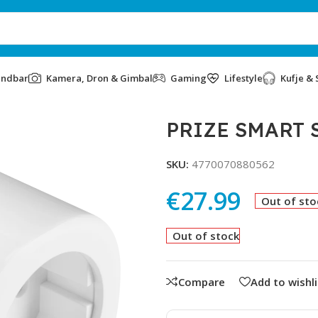
undbar
Kamera, Dron & Gimbal
Gaming
Lifestyle
Kufje & 
PRIZE SMART 
SKU:
4770070880562
€
27.99
Out of sto
Out of stock
Compare
Add to wishli