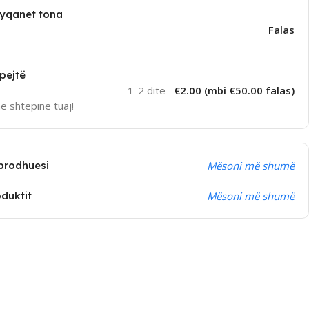
dyqanet tona
Falas
pejtë
1-2 ditë
€2.00 (mbi €50.00 falas)
në shtëpinë tuaj!
prodhuesi
Mësoni më shumë
oduktit
Mësoni më shumë