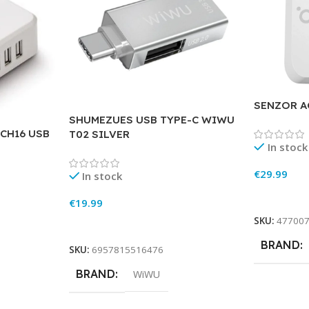
SENZOR A
SHUMEZUES USB TYPE-C WIWU
CH16 USB
T02 SILVER
In stock
€
29.99
In stock
Add To Ca
€
19.99
SKU:
47700
Add To Cart
BRAND
SKU:
6957815516476
BRAND
WiWU