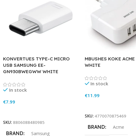
KONVERTUES TYPE-C MICRO
MBUSHES KOKE ACME 
USB SAMSUNG EE-
WHITE
GN930BWEGWW WHITE
In stock
In stock
€
11.99
€
7.99
Add To Cart
Add To Cart
SKU:
4770070875469
SKU:
8806088480985
BRAND
Acme
BRAND
Samsung