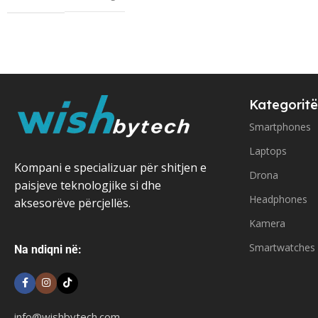
Kategoritë
Smartphones
Laptops
Kompani e specializuar për shitjen e
Drona
paisjeve teknologjike si dhe
Headphones
aksesorëve përcjellës.
Kamera
Smartwatches
Na ndiqni në:
info@wishbytech.com