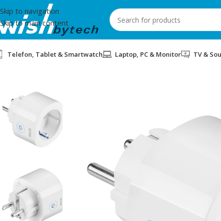
Skip to navigation
Skip to main content
Telefon, Tablet & Smartwatch
Laptop, PC & Monitor
TV & So
Home
/
Acme
/
PRIZE SMART SH1101 WIFI EUWHITE