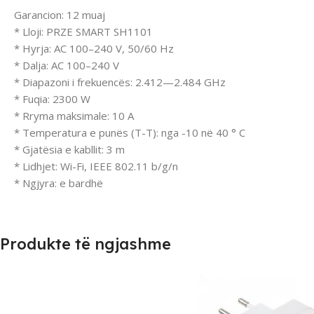
Garancion: 12 muaj
* Lloji: PRZE SMART SH1101
* Hyrja: AC 100–240 V, 50/60 Hz
* Dalja: AC 100–240 V
* Diapazoni i frekuencës: 2.412—2.484 GHz
* Fuqia: 2300 W
* Rryma maksimale: 10 A
* Temperatura e punës (T-T): nga -10 në 40 ° C
* Gjatësia e kabllit: 3 m
* Lidhjet: Wi-Fi, IEEE 802.11 b/g/n
* Ngjyra: e bardhë
Produkte të ngjashme