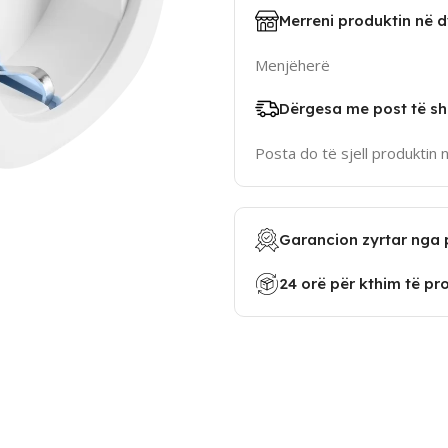
Merreni produktin në 
Menjëherë
Dërgesa me post të sh
Posta do të sjell produktin 
Garancion zyrtar nga 
24 orë për kthim të pr