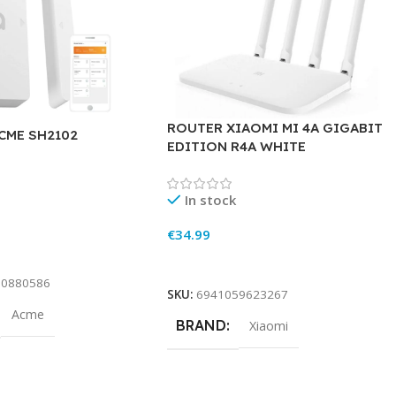
ROUTER XIAOMI MI 4A GIGABIT
CME SH2102
EDITION R4A WHITE
In stock
€
34.99
rt
Add To Cart
70880586
SKU:
6941059623267
Acme
BRAND
Xiaomi