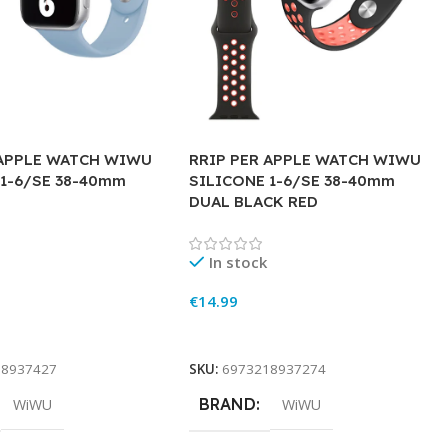
 APPLE WATCH WIWU
RRIP PER APPLE WATCH WIWU
 1-6/SE 38-40mm
SILICONE 1-6/SE 38-40mm
DUAL BLACK RED
In stock
€
14.99
rt
Add To Cart
18937427
SKU:
6973218937274
BRAND
WiWU
WiWU