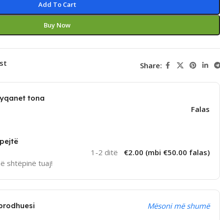
Add To Cart
Buy Now
st
Share:
dyqanet tona
Falas
pejtë
1-2 ditë
€2.00 (mbi €50.00 falas)
në shtëpinë tuaj!
prodhuesi
Mësoni më shumë