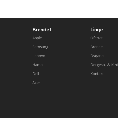
Brendet
Linqe
Apple
Ofertat
Samsung
Brendet
Lenovo
Dyqanet
Hama
Dergesat & Kth
Dell
Kontakti
Acer