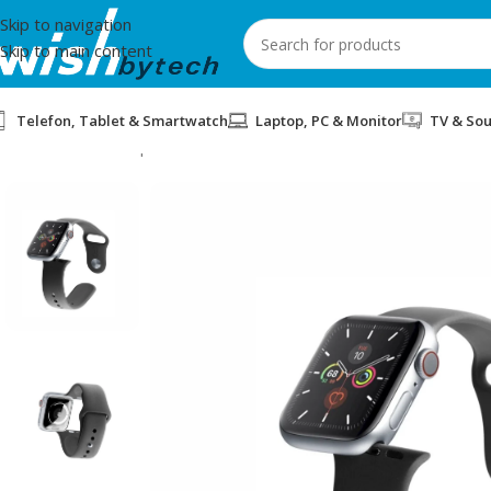
Skip to navigation
Skip to main content
Telefon, Tablet & Smartwatch
Laptop, PC & Monitor
TV & So
Home
/
Aksesorë për Smartwatch
/
RRIP PER APPLE WATCH CEL