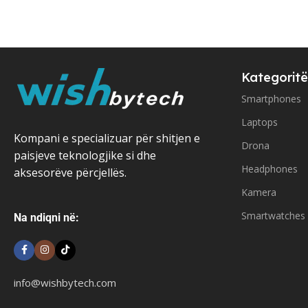
Kategoritë
Smartphones
Laptops
Kompani e specializuar për shitjen e
Drona
paisjeve teknologjike si dhe
Headphones
aksesorëve përcjellës.
Kamera
Smartwatches
Na ndiqni në:
info@wishbytech.com