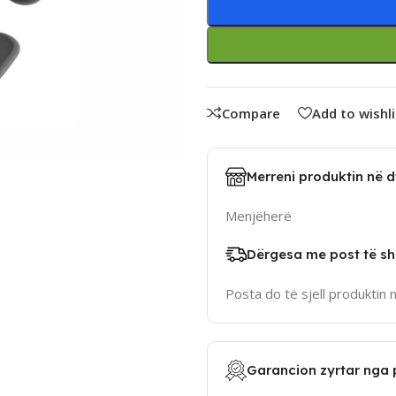
Compare
Add to wishli
Merreni produktin në 
Menjëherë
Dërgesa me post të sh
Posta do të sjell produktin 
Garancion zyrtar nga 