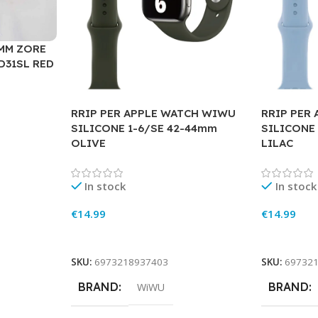
0MM ZORE
31SL RED
RRIP PER APPLE WATCH WIWU
RRIP PER
SILICONE 1-6/SE 42-44mm
SILICONE
OLIVE
LILAC
In stock
In stock
€
14.99
€
14.99
Add To Cart
Add To Ca
SKU:
6973218937403
SKU:
69732
BRAND
BRAND
WiWU