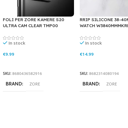
FOLI PER ZORE KAMERE S20
RRIP SILICONE 38-4
ULTRA CAM CLEAR TMP00
WATCH W3840MMMKRD
In stock
In stock
€
9.99
€
14.99
Add To Cart
Add To Cart
SKU:
8680436582916
SKU:
8682314080194
BRAND
BRAND
ZORE
ZORE