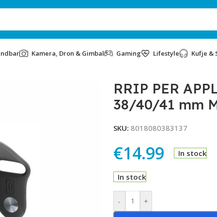
undbar
Kamera, Dron & Gimbal
Gaming
Lifestyle
Kufje & 
LULARLINE 38/40/41 mm M SER10 BLACK
RRIP PER APP
38/40/41 mm 
SKU:
8018080383137
€
14.99
In stock
In stock
Alternative:
-
+