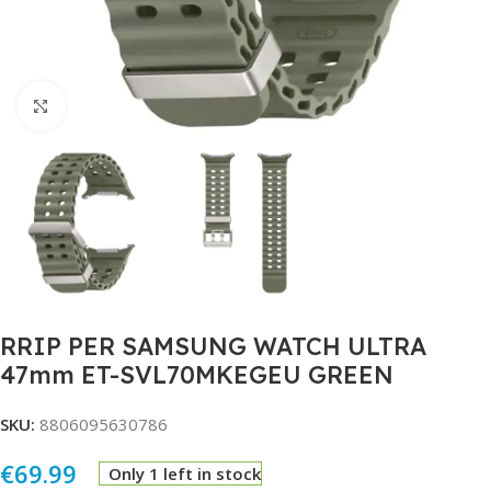
Click to enlarge
RRIP PER SAMSUNG WATCH ULTRA
47mm ET-SVL70MKEGEU GREEN
SKU:
8806095630786
€
69.99
Only 1 left in stock