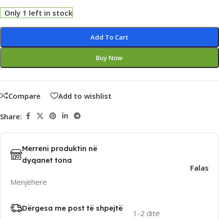
Only 1 left in stock
Alternative:
Add To Cart
Buy Now
Compare
Add to wishlist
Share:
Merreni produktin në
dyqanet tona
Falas
Menjëherë
Dërgesa me post të shpejtë
1-2 ditë