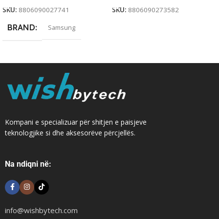
SKU:
8806090027741
SKU:
8806090273582
BRAND
Samsung
Kompani e specializuar për shitjen e paisjeve
teknologjike si dhe aksesorëve përcjellës.
Na ndiqni në:
info@wishbytech.com