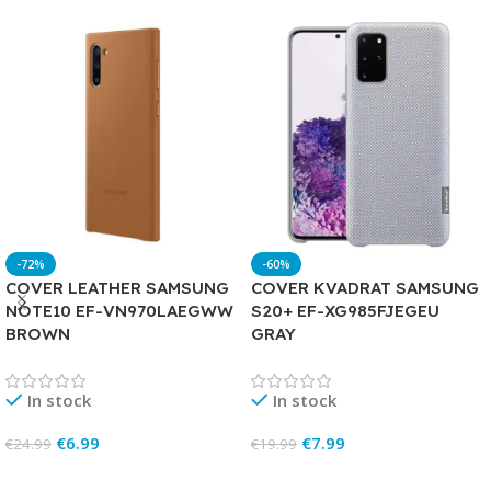
-72%
-60%
COVER LEATHER SAMSUNG
COVER KVADRAT SAMSUNG
NOTE10 EF-VN970LAEGWW
S20+ EF-XG985FJEGEU
BROWN
GRAY
In stock
In stock
€
6.99
€
7.99
€
24.99
€
19.99
Add To Cart
Add To Cart