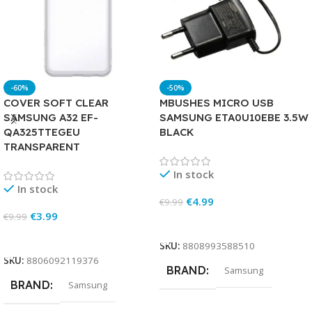
-60%
-50%
COVER SOFT CLEAR
MBUSHES MICRO USB
SAMSUNG A32 EF-
SAMSUNG ETA0U10EBE 3.5W
QA325TTEGEU
BLACK
TRANSPARENT
In stock
In stock
€
4.99
€
9.99
€
3.99
€
9.99
Add To Cart
Add To Cart
SKU:
8808993588510
SKU:
8806092119376
BRAND
Samsung
BRAND
Samsung