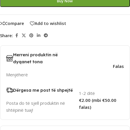
Buy Now
Compare
Add to wishlist
Share:
Merreni produktin në
dyqanet tona
Falas
Menjëherë
Dërgesa me post të shpejtë
1-2 ditë
€2.00 (mbi €50.00
Posta do të sjell produktin në
falas)
shtëpinë tuaj!