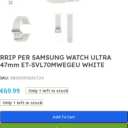
Click to enlarge
RRIP PER SAMSUNG WATCH ULTRA
47mm ET-SVL70MWEGEU WHITE
SKU:
8806095630724
€
69.99
Only 1 left in stock
Only 1 left in stock
Alternative:
Add To Cart