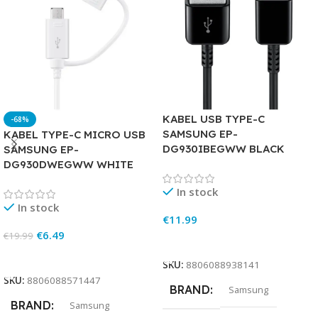
KABEL USB TYPE-C
-68%
SAMSUNG EP-
KABEL TYPE-C MICRO USB
DG930IBEGWW BLACK
SAMSUNG EP-
DG930DWEGWW WHITE
In stock
In stock
€
11.99
€
6.49
€
19.99
Add To Cart
Add To Cart
SKU:
8806088938141
SKU:
8806088571447
BRAND
Samsung
BRAND
Samsung