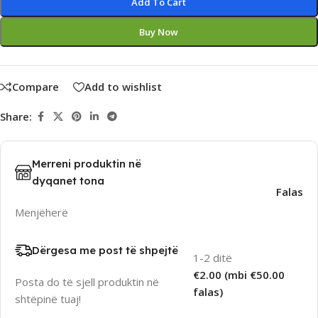
Add To Cart
Buy Now
Compare
Add to wishlist
Share:
Merreni produktin në
dyqanet tona
Falas
Menjëherë
Dërgesa me post të shpejtë
1-2 ditë
€2.00 (mbi €50.00
Posta do të sjell produktin në
falas)
shtëpinë tuaj!