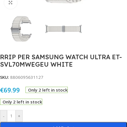
Click to enlarge
RRIP PER SAMSUNG WATCH ULTRA ET-
SVL70MWEGEU WHITE
SKU:
8806095631127
€
69.99
Only 2 left in stock
Only 2 left in stock
Alternative:
-
+