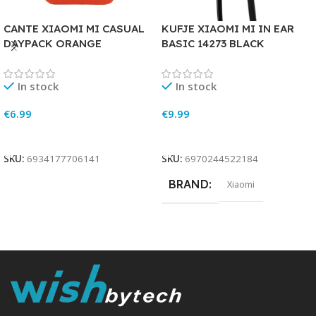
CANTE XIAOMI MI CASUAL
KUFJE XIAOMI MI IN EAR
DAYPACK ORANGE
BASIC 14273 BLACK
In stock
In stock
€
6.99
€
9.99
Add To Cart
Add To Cart
SKU:
6934177706141
SKU:
6970244522184
BRAND
Xiaomi