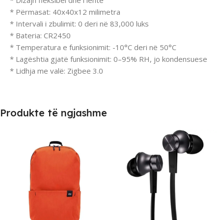
* Dizajn fleksibël dhe i lehtë
* Përmasat: 40x40x12 milimetra
* Intervali i zbulimit: 0 deri në 83,000 luks
* Bateria: CR2450
* Temperatura e funksionimit: -10°C deri në 50°C
* Lagështia gjatë funksionimit: 0–95% RH, jo kondensuese
* Lidhja me valë: Zigbee 3.0
Produkte të ngjashme