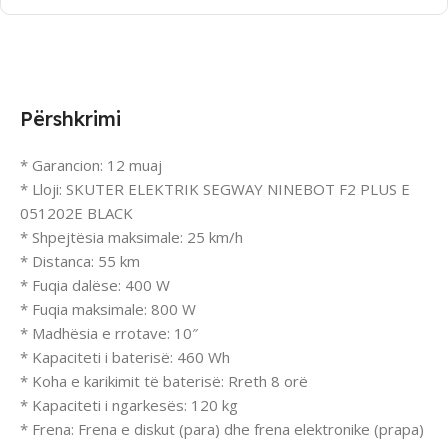
Përshkrimi
* Garancion: 12 muaj
* Lloji: SKUTER ELEKTRIK SEGWAY NINEBOT F2 PLUS E
051202E BLACK
* Shpejtësia maksimale: 25 km/h
* Distanca: 55 km
* Fuqia dalëse: 400 W
* Fuqia maksimale: 800 W
* Madhësia e rrotave: 10″
* Kapaciteti i baterisë: 460 Wh
* Koha e karikimit të baterisë: Rreth 8 orë
* Kapaciteti i ngarkesës: 120 kg
* Frena: Frena e diskut (para) dhe frena elektronike (prapa)