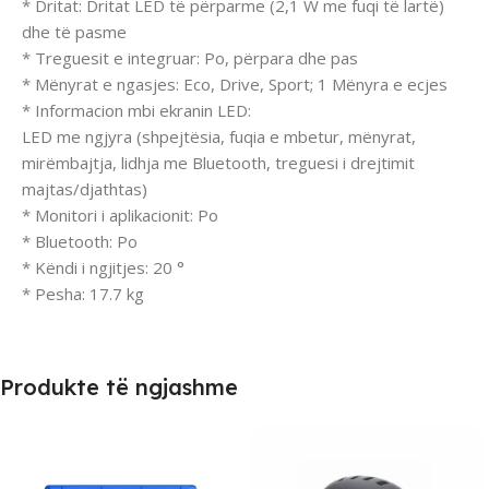
* Dritat: Dritat LED të përparme (2,1 W me fuqi të lartë)
dhe të pasme
* Treguesit e integruar: Po, përpara dhe pas
* Mënyrat e ngasjes: Eco, Drive, Sport; 1 Mënyra e ecjes
* Informacion mbi ekranin LED:
LED me ngjyra (shpejtësia, fuqia e mbetur, mënyrat,
mirëmbajtja, lidhja me Bluetooth, treguesi i drejtimit
majtas/djathtas)
* Monitori i aplikacionit: Po
* Bluetooth: Po
* Këndi i ngjitjes: 20 °
* Pesha: 17.7 kg
Produkte të ngjashme