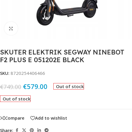
Click to enlarge
SKUTER ELEKTRIK SEGWAY NINEBOT
F2 PLUS E 051202E BLACK
SKU:
8720254406466
€
579.00
€
749.00
Out of stock
Out of stock
Compare
Add to wishlist
Share: