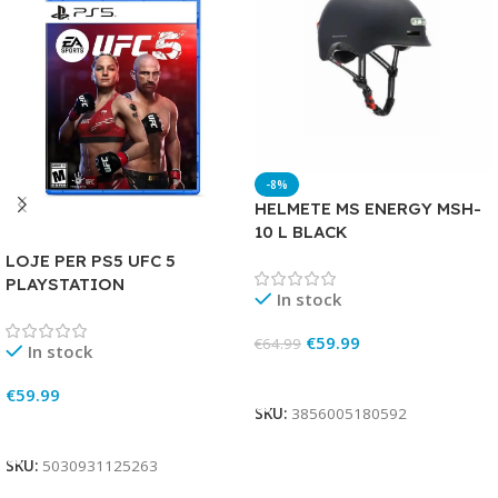
-8%
HELMETE MS ENERGY MSH-
10 L BLACK
LOJE PER PS5 UFC 5
PLAYSTATION
In stock
€
59.99
€
64.99
In stock
Add To Cart
€
59.99
SKU:
3856005180592
Add To Cart
SKU:
5030931125263