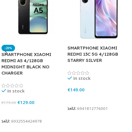
SMARTPHONE XIAOMI
-28%
REDMI 13C 5G 4/128GB
SMARTPHONE XIAOMI
STARRY SILVER
REDMI A5 4/128GB
MIDNIGHT BLACK NO
CHARGER
In stock
€
149.00
In stock
Add To Cart
€
129.00
€
179.00
SKU:
6941812776001
Add To Cart
SKU:
6932554424978