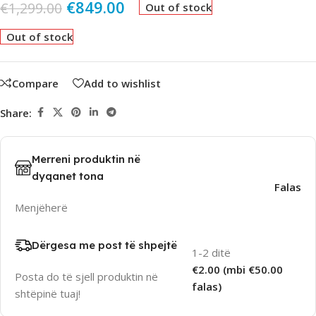
€
849.00
€
1,299.00
Out of stock
Out of stock
Compare
Add to wishlist
Share:
Merreni produktin në
dyqanet tona
Falas
Menjëherë
Dërgesa me post të shpejtë
1-2 ditë
€2.00 (mbi €50.00
Posta do të sjell produktin në
falas)
shtëpinë tuaj!