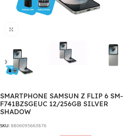
Click to enlarge
SMARTPHONE SAMSUN Z FLIP 6 SM-
F741BZSGEUC 12/256GB SILVER
SHADOW
SKU:
8806095663876