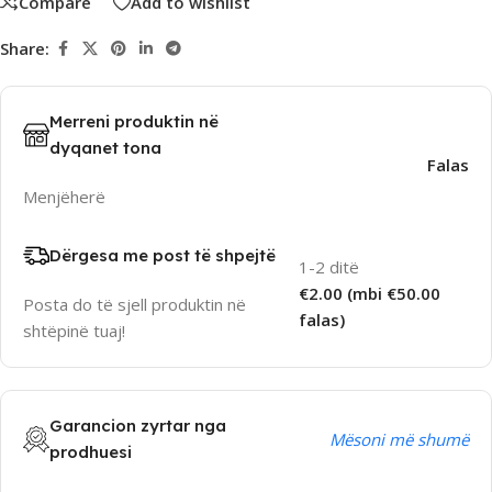
Compare
Add to wishlist
Share:
Merreni produktin në
dyqanet tona
Falas
Menjëherë
Dërgesa me post të shpejtë
1-2 ditë
€2.00 (mbi €50.00
Posta do të sjell produktin në
falas)
shtëpinë tuaj!
Garancion zyrtar nga
Mësoni më shumë
prodhuesi