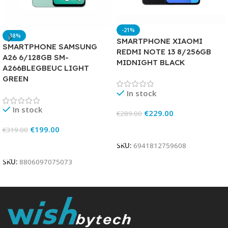
-21%
-38%
SMARTPHONE XIAOMI
SMARTPHONE SAMSUNG
REDMI NOTE 13 8/256GB
A26 6/128GB SM-
MIDNIGHT BLACK
A266BLEGBEUC LIGHT
GREEN
In stock
In stock
€
229.00
€
289.00
Add To Cart
€
199.00
€
319.00
Add To Cart
SKU:
6941812759608
SKU:
8806097075073