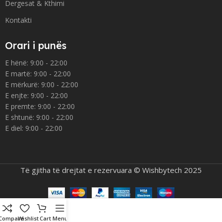
Dergesat & Kthimi
Kontakti
Orari i punës
E hënë: 9:00 - 22:00
E martë: 9:00 - 22:00
E mërkurë: 9:00 - 22:00
E enjte: 9:00 - 22:00
E premte: 9:00 - 22:00
E shtunë: 9:00 - 22:00
E diel: 9:00 - 22:00
Të gjitha të drejtat e rezervuara © Wishbytech 2025
Compare
Wishlist
Cart
Menu