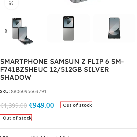
Click to enlarge
SMARTPHONE SAMSUN Z FLIP 6 SM-
F741BZSHEUC 12/512GB SILVER
SHADOW
SKU:
8806095663791
€
949.00
€
1,399.00
Out of stock
Out of stock