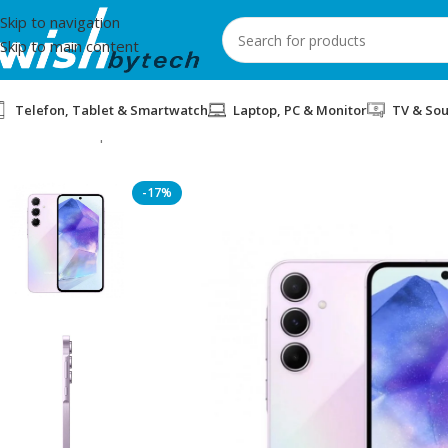
Skip to navigation
Skip to main content
Telefon, Tablet & Smartwatch
Laptop, PC & Monitor
TV & So
Home
/
Smartphones
/
SMARTPHONE SAMSUNG A55 SM-A556BZ
-17%