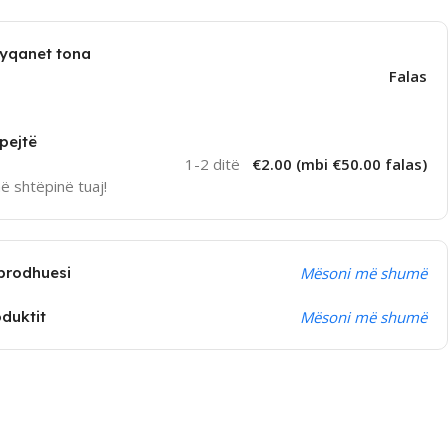
dyqanet tona
Falas
pejtë
1-2 ditë
€2.00 (mbi €50.00 falas)
në shtëpinë tuaj!
prodhuesi
Mësoni më shumë
oduktit
Mësoni më shumë