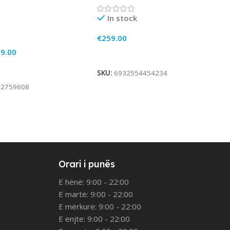
In stock
€
259.00
9.00
Add To Cart
rt
SKU:
6932554454234
12759608
Orari i punës
E hënë: 9:00 - 22:00
E martë: 9:00 - 22:00
E mërkurë: 9:00 - 22:00
E enjte: 9:00 - 22:00