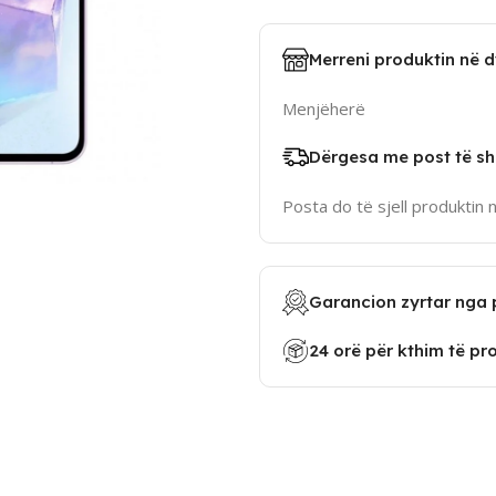
Merreni produktin në 
Menjëherë
Dërgesa me post të sh
Posta do të sjell produktin 
Garancion zyrtar nga 
24 orë për kthim të pr