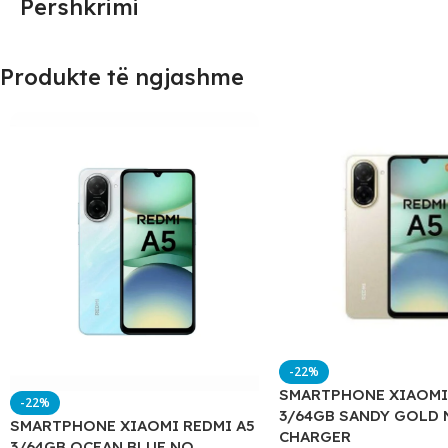
Përshkrimi
Produkte të ngjashme
-22%
SMARTPHONE XIAOMI
-22%
3/64GB SANDY GOLD 
SMARTPHONE XIAOMI REDMI A5
CHARGER
3/64GB OCEAN BLUE NO