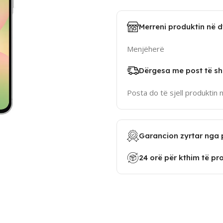
Merreni produktin në 
Menjëherë
Dërgesa me post të sh
Posta do të sjell produktin 
Garancion zyrtar nga 
24 orë për kthim të pr