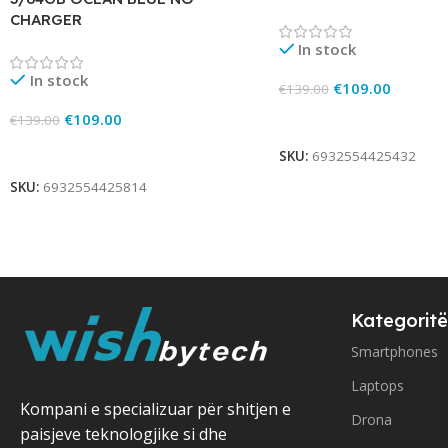
CHARGER
In stock
In stock
€
109.00
€
139.00
€
109.00
Add To Cart
€
139.00
Add To Cart
SKU:
6932554425432
SKU:
6932554425814
Kategoritë
Smartphones
Laptops
Kompani e specializuar për shitjen e
Drona
paisjeve teknologjike si dhe