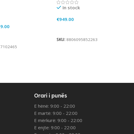
In stock
€
949.00
9.00
Add To Cart
rt
SKU:
8806095852263
97102465
Orari i punës
E hënë: 9:00 - 22:00
E martë: 9:00 - 22:00
E mërkurë: 9:00 - 22:00
E enjte: 9:00 - 22:00