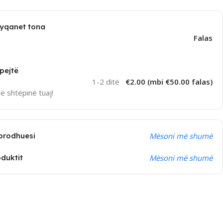
dyqanet tona
Falas
pejtë
1-2 ditë
€2.00 (mbi €50.00 falas)
në shtëpinë tuaj!
prodhuesi
Mësoni më shumë
oduktit
Mësoni më shumë