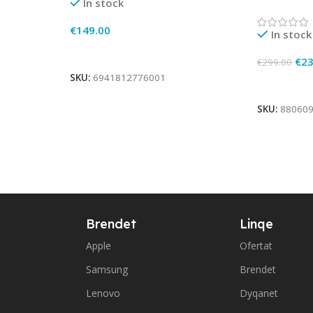
In stock
€
149.00
In stock
Add To Cart
€
23
€
299.00
SKU:
6941812776001
Add To Ca
SKU:
88060
Brendet
Linqe
Apple
Ofertat
Samsung
Brendet
Lenovo
Dyqanet