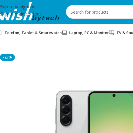
Skip to navigation
Skip to main content
Telefon, Tablet & Smartwatch
Laptop, PC & Monitor
TV & So
Home
/
Smartphones
/
SMARTPHONE SAMSUNG A56 8/128GB 
-23%