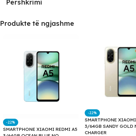
Përshkrimi
Produkte të ngjashme
-22%
SMARTPHONE XIAOMI
-22%
3/64GB SANDY GOLD 
SMARTPHONE XIAOMI REDMI A5
CHARGER
3/64GB OCEAN BLUE NO