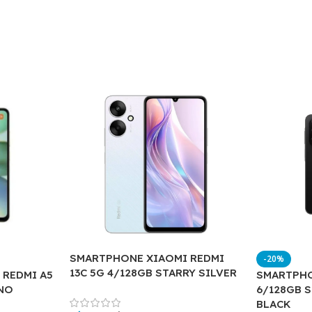
SMARTPHONE XIAOMI REDMI
-20%
13C 5G 4/128GB STARRY SILVER
 REDMI A5
SMARTPHO
NO
6/128GB 
BLACK