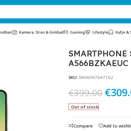
undbar
Kamera, Dron & Gimbal
Gaming
Lifestyle
Kufje & 
SM-A566BZKAEUC AWESOME WHITE
SMARTPHONE S
A566BZKAEUC
SKU:
8806097047162
€
309
€
399.00
Out of stock
Compare
Add to wishli