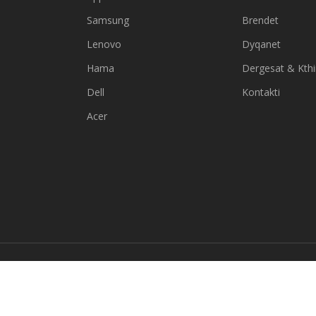
Samsung
Brendet
Lenovo
Dyqanet
Hama
Dergesat & Kth
Dell
Kontakti
Acer