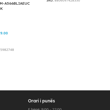
SKU:
8806097428350
SM-A566BLIAEUC
NK
9.00
rt
95982748
Orari i punës
E hënë: 9:00 - 22:00