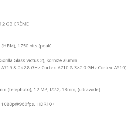
512 GB CRÈME
 (HBM), 1750 nits (peak)
orilla Glass Victus 2), kornizë alumini
x-A715 & 2×2.8 GHz Cortex-A710 & 3×2.0 GHz Cortex-A510)
0mm (telephoto), 12 MP, f/2.2, 13mm, (ultrawide)
s, 1080p@960fps, HDR10+