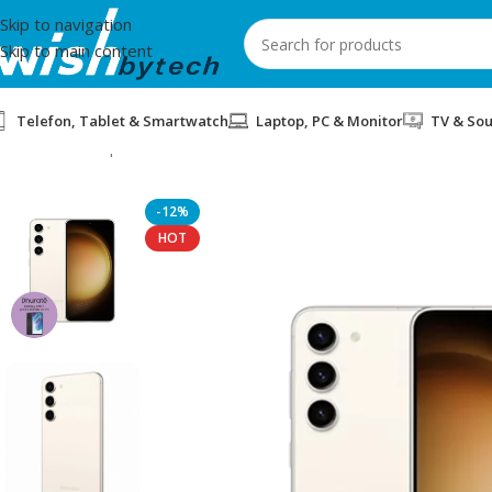
Skip to navigation
Skip to main content
Telefon, Tablet & Smartwatch
Laptop, PC & Monitor
TV & So
Home
/
Smartphones
/
SMARTPHONE SAMSUNG S23+ SM-S916B
-12%
HOT