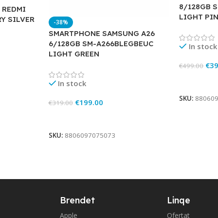
8/128GB 
 REDMI
LIGHT PI
RY SILVER
-38%
SMARTPHONE SAMSUNG A26
6/128GB SM-A266BLEGBEUC
In stock
LIGHT GREEN
€
39
€
499.00
Add To Ca
In stock
SKU:
88060
€
199.00
€
319.00
Add To Cart
SKU:
8806097075073
Brendet
Linqe
Apple
Ofertat