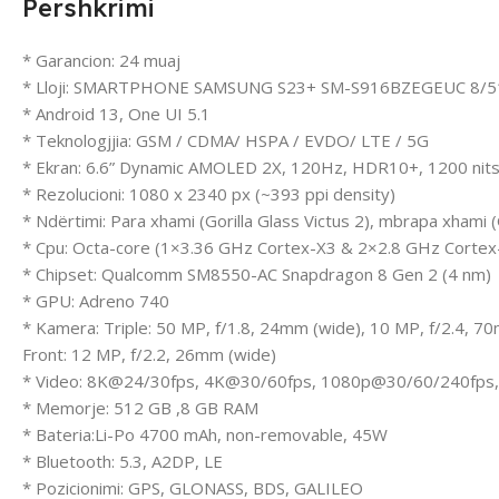
Përshkrimi
* Garancion: 24 muaj
* Lloji: SMARTPHONE SAMSUNG S23+ SM-S916BZEGEUC 8/
* Android 13, One UI 5.1
* Teknologjjia: GSM / CDMA/ HSPA / EVDO/ LTE / 5G
* Ekran: 6.6” Dynamic AMOLED 2X, 120Hz, HDR10+, 1200 nits
* Rezolucioni: 1080 x 2340 px (~393 ppi density)
* Ndërtimi: Para xhami (Gorilla Glass Victus 2), mbrapa xhami (G
* Cpu: Octa-core (1×3.36 GHz Cortex-X3 & 2×2.8 GHz Corte
* Chipset: Qualcomm SM8550-AC Snapdragon 8 Gen 2 (4 nm)
* GPU: Adreno 740
* Kamera: Triple: 50 MP, f/1.8, 24mm (wide), 10 MP, f/2.4, 7
Front: 12 MP, f/2.2, 26mm (wide)
* Video: 8K@24/30fps, 4K@30/60fps, 1080p@30/60/240fp
* Memorje: 512 GB ,8 GB RAM
* Bateria:Li-Po 4700 mAh, non-removable, 45W
* Bluetooth: 5.3, A2DP, LE
* Pozicionimi: GPS, GLONASS, BDS, GALILEO