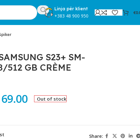
Linja për klient
€
0.
+383 48 900 950
Spiker
SAMSUNG S23+ SM-
8/512 GB CRÈME
169.00
Out of stock
st
Share: