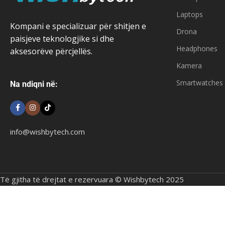
Laptops
Kompani e specializuar për shitjen e
Drona
paisjeve teknologjike si dhe
Headphones
aksesorëve përcjellës.
Kamera
Smartwatches
Na ndiqni në:
info@wishbytech.com
Të gjitha të drejtat e rezervuara © Wishbytech 2025