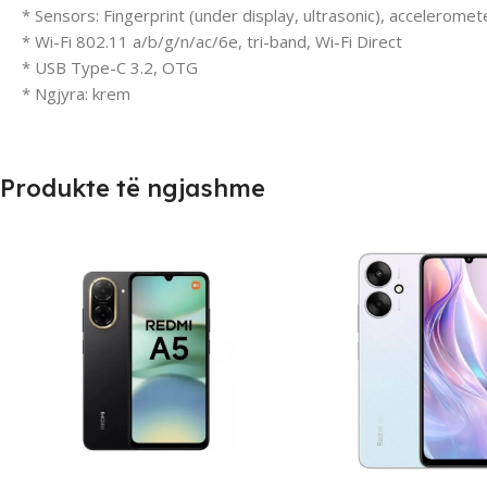
* Sensors: Fingerprint (under display, ultrasonic), accelerom
* Wi-Fi 802.11 a/b/g/n/ac/6e, tri-band, Wi-Fi Direct
* USB Type-C 3.2, OTG
* Ngjyra: krem
Produkte të ngjashme