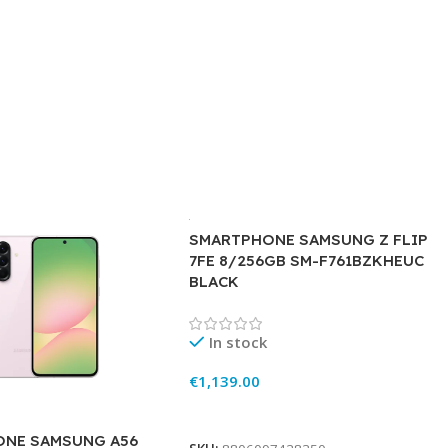
SMARTPHONE SAMSUNG Z FLIP
7FE 8/256GB SM-F761BZKHEUC
BLACK
In stock
€
1,139.00
Add To Cart
NE SAMSUNG A56