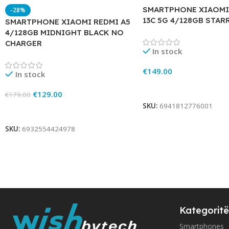
SMARTPHONE XIAOMI
-28%
13C 5G 4/128GB STAR
SMARTPHONE XIAOMI REDMI A5
4/128GB MIDNIGHT BLACK NO
CHARGER
In stock
€
149.00
In stock
Add To Cart
€
129.00
€
179.00
SKU:
6941812776001
Add To Cart
SKU:
6932554424978
Kategoritë
Smartphones