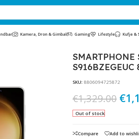
undbar
Kamera, Dron & Gimbal
Gaming
Lifestyle
Kufje & 
ZEGEUC 8/512 GB CRÈME
SMARTPHONE 
S916BZEGEUC 
SKU:
8806094725872
€
1,
€
1,329.00
Out of stock
Compare
Add to wishli