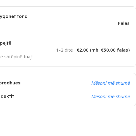
dyqanet tona
Falas
pejtë
1-2 ditë
€2.00 (mbi €50.00 falas)
në shtëpinë tuaj!
prodhuesi
Mësoni më shumë
oduktit
Mësoni më shumë