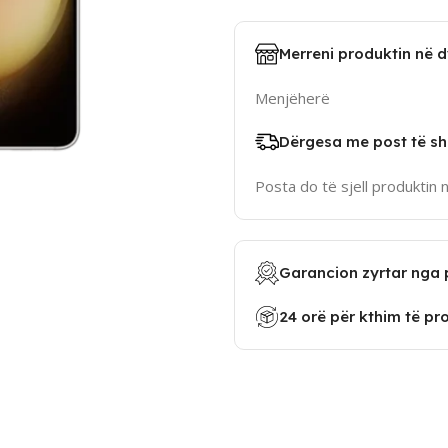
Merreni produktin në 
Menjëherë
Dërgesa me post të sh
Posta do të sjell produktin 
Garancion zyrtar nga 
24 orë për kthim të pr