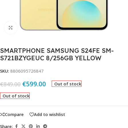
Click to enlarge
SMARTPHONE SAMSUNG S24FE SM-
S721BZYGEUC 8/256GB YELLOW
SKU:
8806095726847
€
599.00
€
849.00
Out of stock
Out of stock
Compare
Add to wishlist
Share: