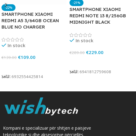
-21%
-22%
SMARTPHONE XIAOMI
SMARTPHONE XIAOMI
REDMI NOTE 13 8/256GB
REDMI A5 3/64GB OCEAN
MIDNIGHT BLACK
BLUE NO CHARGER
In stock
In stock
€
229.00
€
289.00
€
109.00
€
139.00
Add To Cart
Add To Cart
SKU:
6941812759608
SKU:
6932554425814
Kompani e specializuar për shitjen e paisjeve
teknologjike si dhe aksesorëve përcjellës.