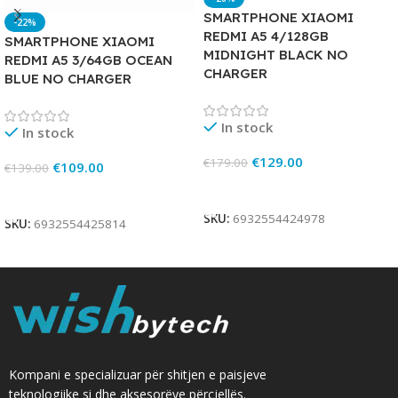
SMARTPHONE XIAOMI
-22%
REDMI A5 4/128GB
SMARTPHONE XIAOMI
MIDNIGHT BLACK NO
REDMI A5 3/64GB OCEAN
CHARGER
BLUE NO CHARGER
In stock
In stock
€
129.00
€
179.00
€
109.00
€
139.00
Add To Cart
Add To Cart
SKU:
6932554424978
SKU:
6932554425814
Kompani e specializuar për shitjen e paisjeve
teknologjike si dhe aksesorëve përcjellës.