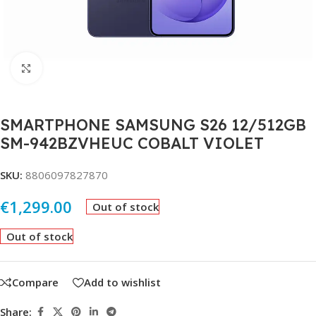
Click to enlarge
SMARTPHONE SAMSUNG S26 12/512GB
SM-942BZVHEUC COBALT VIOLET
SKU:
8806097827870
€
1,299.00
Out of stock
Out of stock
Compare
Add to wishlist
Share: