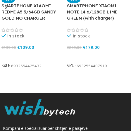
SMARTPHONE XIAOMI
SMARTPHONE XIAOMI
REDMI A5 3/64GB SANDY
NOTE 14 6/128GB LIME
GOLD NO CHARGER
GREEN (with charger)
In stock
In stock
€
109.00
€
179.00
€
139.00
€
269.00
Add To Cart
Add To Cart
SKU:
6932554425432
SKU:
6932554407919
Kompani e specializuar për shitjen e paisjeve