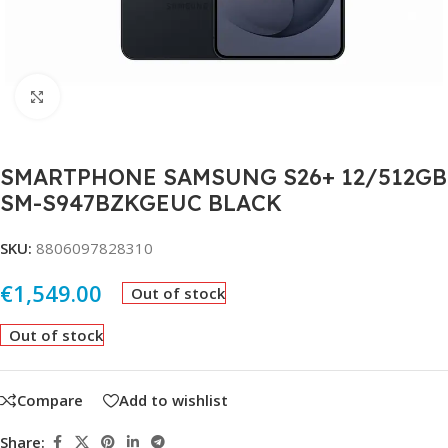
Click to enlarge
SMARTPHONE SAMSUNG S26+ 12/512GB
SM-S947BZKGEUC BLACK
SKU:
8806097828310
€
1,549.00
Out of stock
Out of stock
Compare
Add to wishlist
Share: