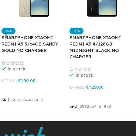
-22%
-28%
SMARTPHONE XIAOMI
SMARTPHONE XIAOMI
REDMI A5 3/64GB SANDY
REDMI A5 4/128GB
GOLD NO CHARGER
MIDNIGHT BLACK NO
CHARGER
In stock
In stock
€
109.00
€
139.00
€
129.00
€
179.00
Add To Cart
Add To Cart
SKU:
6932554425432
SKU:
6932554424978