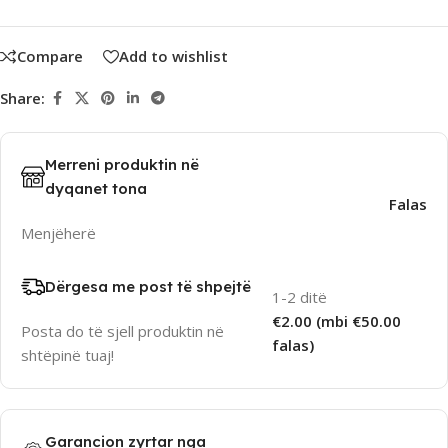
Compare
Add to wishlist
Share:
Merreni produktin në
dyqanet tona
Falas
Menjëherë
Dërgesa me post të shpejtë
1-2 ditë
€2.00 (mbi €50.00
Posta do të sjell produktin në
falas)
shtëpinë tuaj!
Garancion zyrtar nga