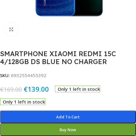
Click to enlarge
SMARTPHONE XIAOMI REDMI 15C
4/128GB DS BLUE NO CHARGER
SKU:
6932554455392
€
139.00
€
169.00
Only 1 left in stock
Only 1 left in stock
Alternative:
Add To Cart
Buy Now