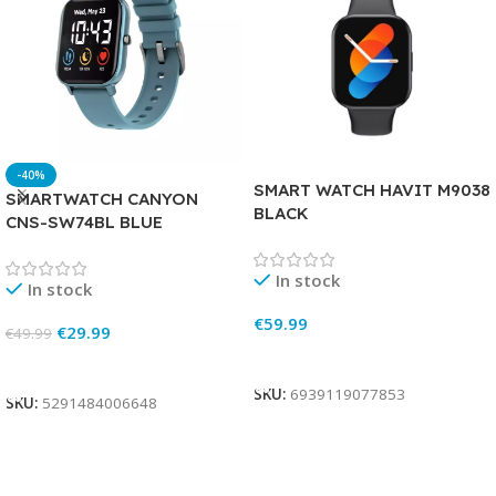
-40%
SMART WATCH HAVIT M9038
SMARTWATCH CANYON
BLACK
CNS-SW74BL BLUE
In stock
In stock
€
59.99
€
29.99
€
49.99
Add To Cart
Add To Cart
SKU:
6939119077853
SKU:
5291484006648