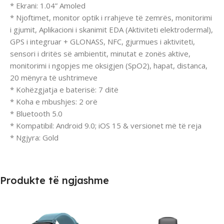
* Ekrani: 1.04” Amoled
* Njoftimet, monitor optik i rrahjeve të zemrës, monitorimi
i gjumit, Aplikacioni i skanimit EDA (Aktiviteti elektrodermal),
GPS i integruar + GLONASS, NFC, gjurmues i aktiviteti,
sensori i dritës së ambientit, minutat e zonës aktive,
monitorimi i ngopjes me oksigjen (SpO2), hapat, distanca,
20 mënyra të ushtrimeve
* Kohëzgjatja e baterisë: 7 ditë
* Koha e mbushjes: 2 orë
* Bluetooth 5.0
* Kompatibil: Android 9.0; iOS 15 & versionet më të reja
* Ngjyra: Gold
Produkte të ngjashme