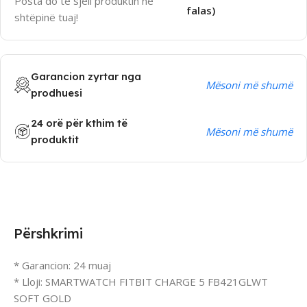
Posta do të sjell produktin në
falas)
shtëpinë tuaj!
Garancion zyrtar nga
Mësoni më shumë
prodhuesi
24 orë për kthim të
Mësoni më shumë
produktit
Përshkrimi
* Garancion: 24 muaj
* Lloji: SMARTWATCH FITBIT CHARGE 5 FB421GLWT
SOFT GOLD