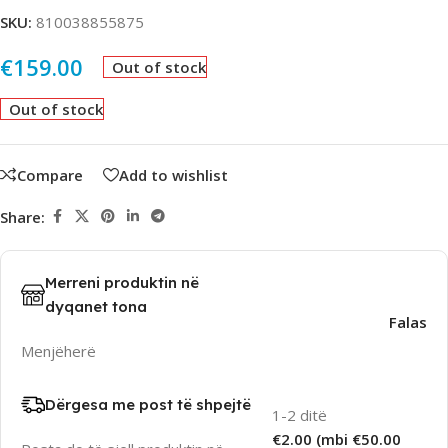
SKU:
810038855875
€
159.00
Out of stock
Out of stock
Compare
Add to wishlist
Share:
Merreni produktin në
dyqanet tona
Falas
Menjëherë
Dërgesa me post të shpejtë
1-2 ditë
€2.00 (mbi €50.00