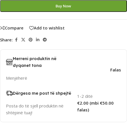
Buy Now
Compare
Add to wishlist
Share:
Merreni produktin në
dyqanet tona
Falas
Menjëherë
Dërgesa me post të shpejtë
1-2 ditë
€2.00 (mbi €50.00
Posta do të sjell produktin në
falas)
shtëpinë tuaj!