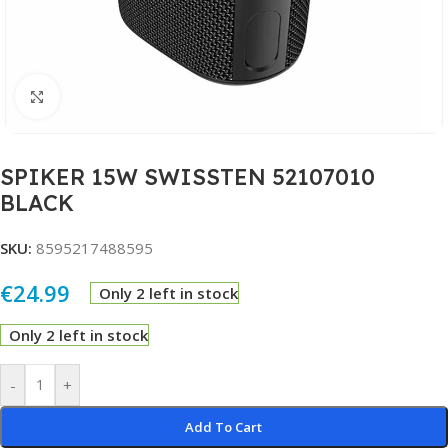
Click to enlarge
SPIKER 15W SWISSTEN 52107010
BLACK
SKU:
8595217488595
€
24.99
Only 2 left in stock
Only 2 left in stock
Alternative:
-
+
Add To Cart