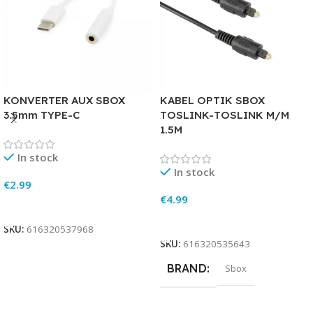
KONVERTER AUX SBOX
KABEL OPTIK SBOX
3.5mm TYPE-C
TOSLINK-TOSLINK M/M
1.5M
In stock
In stock
€
2.99
€
4.99
Add To Cart
Add To Cart
SKU:
616320537968
SKU:
616320535643
BRAND
Sbox