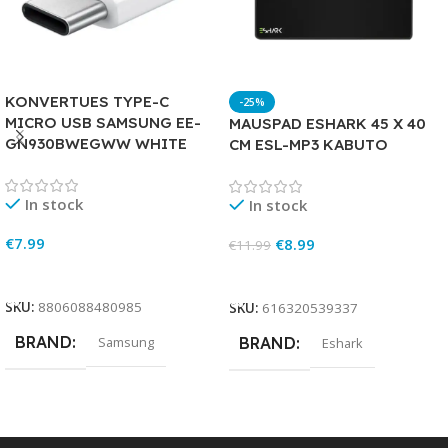
KONVERTUES TYPE-C
-25%
MICRO USB SAMSUNG EE-
MAUSPAD ESHARK 45 X 40
GN930BWEGWW WHITE
CM ESL-MP3 KABUTO
In stock
In stock
€
7.99
€
8.99
€
11.99
Add To Cart
Add To Cart
SKU:
8806088480985
SKU:
616320539337
BRAND
Samsung
BRAND
Eshark