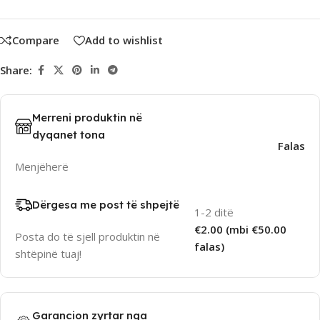
Compare
Add to wishlist
Share:
Merreni produktin në
dyqanet tona
Falas
Menjëherë
Dërgesa me post të shpejtë
1-2 ditë
€2.00 (mbi €50.00
Posta do të sjell produktin në
falas)
shtëpinë tuaj!
Garancion zyrtar nga