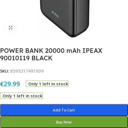
Click to enlarge
POWER BANK 20000 mAh IPEAX
90010119 BLACK
SKU:
8595217491939
€
29.99
Only 1 left in stock
Only 1 left in stock
Alternative:
Add To Cart
Buy Now