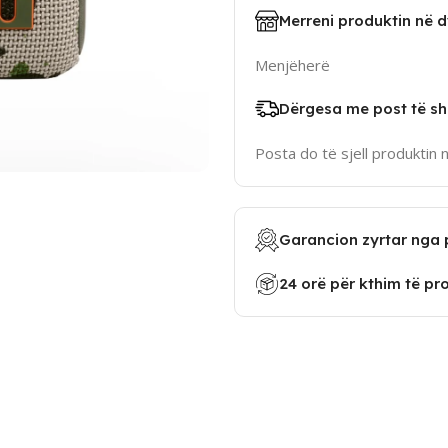
Merreni produktin në 
Menjëherë
Dërgesa me post të sh
Posta do të sjell produktin 
Garancion zyrtar nga 
24 orë për kthim të pr