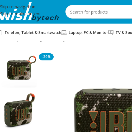
Skip to navigation
Skip to main content
Telefon, Tablet & Smartwatch
Laptop, PC & Monitor
TV & So
Home
/
JBL
/
SPIKER JBL GO4 SQUAD
-30%