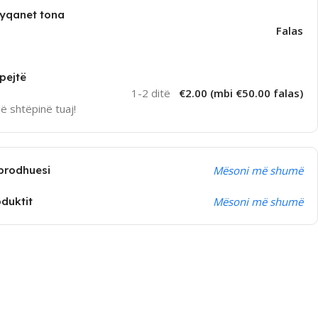
dyqanet tona
Falas
pejtë
1-2 ditë
€2.00 (mbi €50.00 falas)
në shtëpinë tuaj!
prodhuesi
Mësoni më shumë
oduktit
Mësoni më shumë