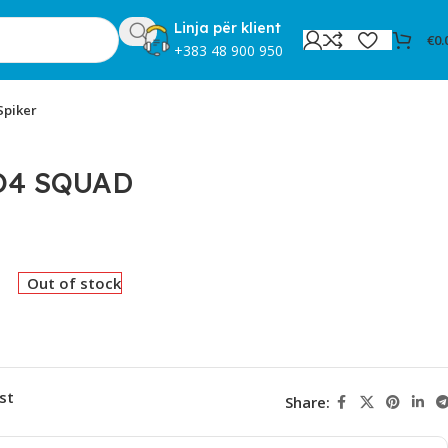
Linja për klient
€
0.
+383 48 900 950
Spiker
O4 SQUAD
Out of stock
st
Share: