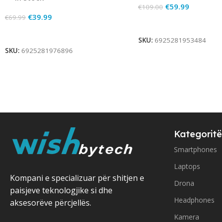
€
59.99
€
109.00
€
39.99
€
69.99
Add To Cart
Add To Cart
SKU:
6925281953484
SKU:
6925281976896
Kategoritë
Smartphones
Laptops
Kompani e specializuar për shitjen e
Drona
paisjeve teknologjike si dhe
Headphones
aksesorëve përcjellës.
Kamera