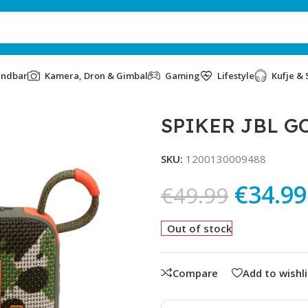
undbar
Kamera, Dron & Gimbal
Gaming
Lifestyle
Kufje & 
SPIKER JBL G
SKU:
1200130009488
€
34.99
€
49.99
Out of stock
Compare
Add to wishli