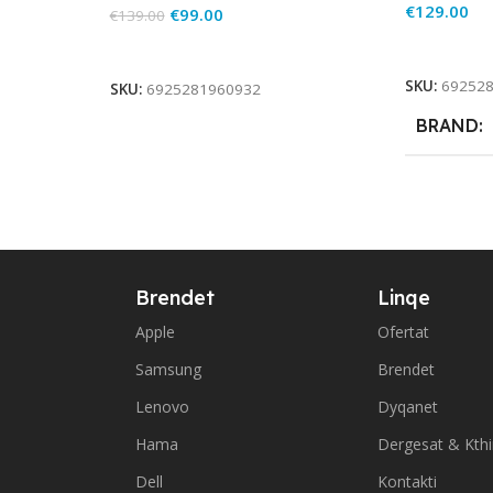
€
129.00
€
99.00
€
139.00
Add To Ca
Add To Cart
SKU:
69252
SKU:
6925281960932
BRAND
Brendet
Linqe
Apple
Ofertat
Samsung
Brendet
Lenovo
Dyqanet
Hama
Dergesat & Kth
Dell
Kontakti