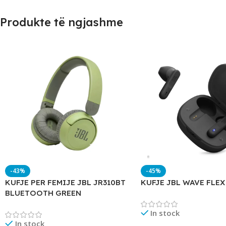
Produkte të ngjashme
-43%
-45%
KUFJE PER FEMIJE JBL JR310BT
KUFJE JBL WAVE FLEX
BLUETOOTH GREEN
In stock
In stock