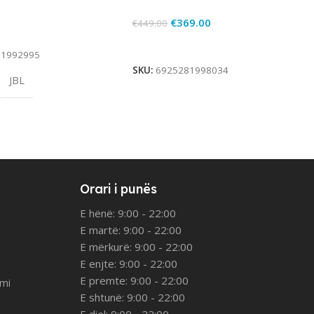
€
369.00
€
449.00
rt
Add To Cart
81992995
SKU:
6925281998034
JBL
Orari i punës
E hënë: 9:00 - 22:00
E martë: 9:00 - 22:00
E mërkurë: 9:00 - 22:00
E enjte: 9:00 - 22:00
E premte: 9:00 - 22:00
imi
E shtunë: 9:00 - 22:00
E diel: 9:00 - 22:00