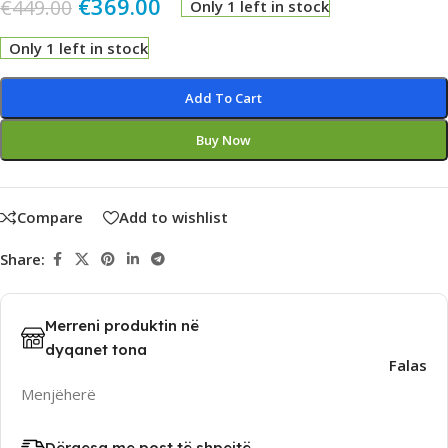
€
369.00
€
449.00
Only 1 left in stock
Only 1 left in stock
Alternative:
Add To Cart
Buy Now
Compare
Add to wishlist
Share:
Merreni produktin në
dyqanet tona
Falas
Menjëherë
Dërgesa me post të shpejtë