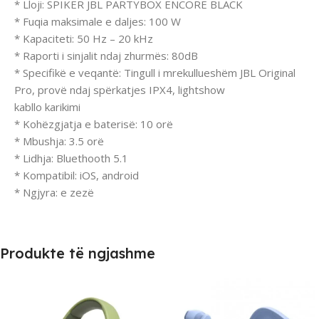
* Lloji: SPIKER JBL PARTYBOX ENCORE BLACK
* Fuqia maksimale e daljes: 100 W
* Kapaciteti: 50 Hz – 20 kHz
* Raporti i sinjalit ndaj zhurmës: 80dB
* Specifikë e veqantë: Tingull i mrekullueshëm JBL Original
Pro, provë ndaj spërkatjes IPX4, lightshow
kabllo karikimi
* Kohëzgjatja e baterisë: 10 orë
* Mbushja: 3.5 orë
* Lidhja: Bluethooth 5.1
* Kompatibil: iOS, android
* Ngjyra: e zezë
Produkte të ngjashme