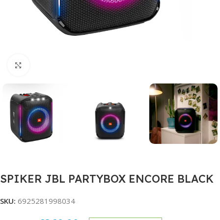
Click to enlarge
SPIKER JBL PARTYBOX ENCORE BLACK
SKU:
6925281998034