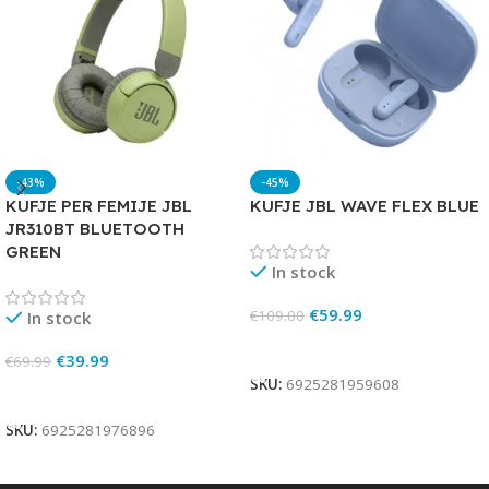
-43%
-45%
KUFJE PER FEMIJE JBL
KUFJE JBL WAVE FLEX BLUE
JR310BT BLUETOOTH
GREEN
In stock
€
59.99
€
109.00
In stock
Add To Cart
€
39.99
€
69.99
SKU:
6925281959608
Add To Cart
SKU:
6925281976896