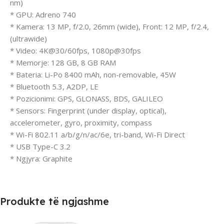
nm)
* GPU: Adreno 740
* Kamera: 13 MP, f/2.0, 26mm (wide), Front: 12 MP, f/2.4,
(ultrawide)
* Video: 4K@30/60fps, 1080p@30fps
* Memorje: 128 GB, 8 GB RAM
* Bateria: Li-Po 8400 mAh, non-removable, 45W
* Bluetooth 5.3, A2DP, LE
* Pozicionimi: GPS, GLONASS, BDS, GALILEO
* Sensors: Fingerprint (under display, optical),
accelerometer, gyro, proximity, compass
* Wi-Fi 802.11 a/b/g/n/ac/6e, tri-band, Wi-Fi Direct
* USB Type-C 3.2
* Ngjyra: Graphite
Produkte të ngjashme