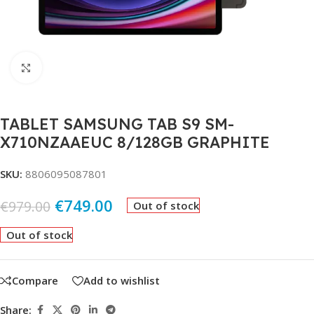
Click to enlarge
TABLET SAMSUNG TAB S9 SM-
X710NZAAEUC 8/128GB GRAPHITE
SKU:
8806095087801
€
749.00
€
979.00
Out of stock
Out of stock
Compare
Add to wishlist
Share: