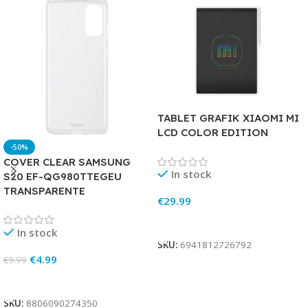
TABLET GRAFIK XIAOMI MI
LCD COLOR EDITION
-50%
COVER CLEAR SAMSUNG
In stock
S20 EF-QG980TTEGEU
TRANSPARENTE
€
29.99
Add To Cart
In stock
SKU:
6941812726792
€
4.99
€
9.99
Add To Cart
SKU:
8806090274350