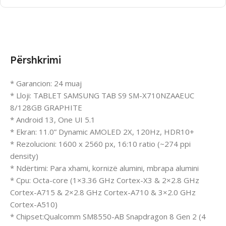
Përshkrimi
* Garancion: 24 muaj
* Lloji: TABLET SAMSUNG TAB S9 SM-X710NZAAEUC
8/128GB GRAPHITE
* Android 13, One UI 5.1
* Ekran: 11.0” Dynamic AMOLED 2X, 120Hz, HDR10+
* Rezolucioni: 1600 x 2560 px, 16:10 ratio (~274 ppi
density)
* Ndërtimi: Para xhami, kornizë alumini, mbrapa alumini
* Cpu: Octa-core (1×3.36 GHz Cortex-X3 & 2×2.8 GHz
Cortex-A715 & 2×2.8 GHz Cortex-A710 & 3×2.0 GHz
Cortex-A510)
* Chipset:Qualcomm SM8550-AB Snapdragon 8 Gen 2 (4