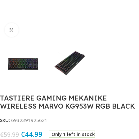
Click to enlarge
TASTIERE GAMING MEKANIKE
WIRELESS MARVO KG953W RGB BLACK
SKU:
6932391925621
€
44.99
€
59.99
Only 1 left in stock