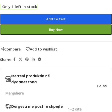
Only 1 left in stock
Alternative:
Add To Cart
Buy Now
Compare
Add to wishlist
Share:
Merreni produktin në
dyqanet tona
Falas
Menjëherë
Dërgesa me post të shpejtë
1-2 ditë