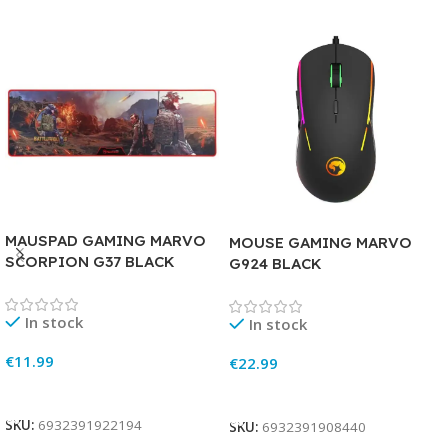
MAUSPAD GAMING MARVO
MOUSE GAMING MARVO
SCORPION G37 BLACK
G924 BLACK
In stock
In stock
€
11.99
€
22.99
Add To Cart
Add To Cart
SKU:
6932391922194
SKU:
6932391908440