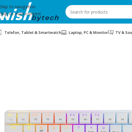
Skip to navigation
Skip to main content
Telefon, Tablet & Smartwatch
Laptop, PC & Monitor
TV & So
Home
/
White Shark
/
TASTIERE MEKANIKE GAMING WHITESHAR