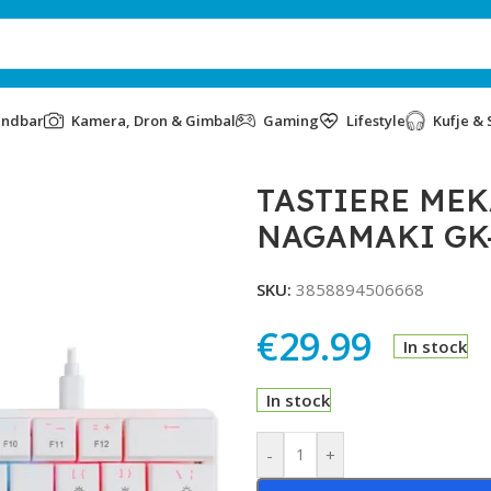
undbar
Kamera, Dron & Gimbal
Gaming
Lifestyle
Kufje & 
K NAGAMAKI GK-006211 WHITE
TASTIERE ME
NAGAMAKI GK-
SKU:
3858894506668
€
29.99
In stock
In stock
Alternative:
-
+