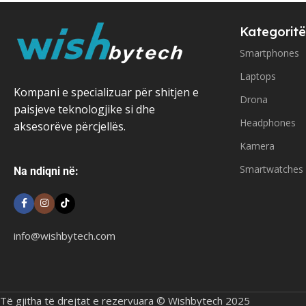
Kategoritë
Smartphones
Laptops
Kompani e specializuar për shitjen e
Drona
paisjeve teknologjike si dhe
Headphones
aksesorëve përcjellës.
Kamera
Smartwatches
Na ndiqni në:
info@wishbytech.com
Të gjitha të drejtat e rezervuara © Wishbytech 2025