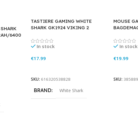
TASTIERE GAMING WHITE
MOUSE GA
SHARK GK1924 VIKING 2
BAGDEMAG
 SHARK
RAH/6400
In stock
In stock
€
17.99
€
19.99
Add To Cart
Add To Ca
SKU:
616320538828
SKU:
38588
BRAND
White Shark
k