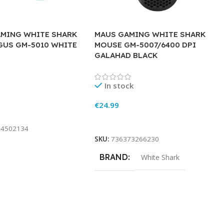
MING WHITE SHARK
MAUS GAMING WHITE SHARK
US GM-5010 WHITE
MOUSE GM-5007/6400 DPI
GALAHAD BLACK
In stock
€
24.99
rt
Add To Cart
94502134
SKU:
736373266230
BRAND
White Shark