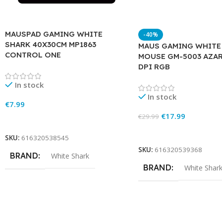
MAUSPAD GAMING WHITE
-40%
SHARK 40X30CM MP1863
MAUS GAMING WHITE
CONTROL ONE
MOUSE GM-5003 AZA
DPI RGB
In stock
In stock
€
7.99
€
17.99
€
29.99
Add To Cart
Add To Cart
SKU:
616320538545
SKU:
616320539368
BRAND
White Shark
BRAND
White Shar