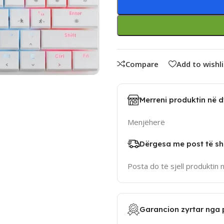
Compare
Add to wishli
Merreni produktin në 
Menjëherë
Dërgesa me post të sh
Posta do të sjell produktin 
Garancion zyrtar nga 