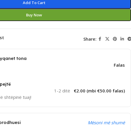
Add To Cart
Buy Now
st
Share:
dyqanet tona
Falas
pejtë
1-2 ditë
€2.00 (mbi €50.00 falas)
në shtëpinë tuaj!
prodhuesi
Mësoni më shumë