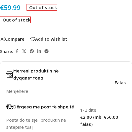
€
59.99
Out of stock
Out of stock
Compare
Add to wishlist
Share:
Merreni produktin në
dyqanet tona
Falas
Menjëherë
Dërgesa me post të shpejtë
1-2 ditë
€2.00 (mbi €50.00
Posta do të sjell produktin në
falas)
shtëpinë tuaj!