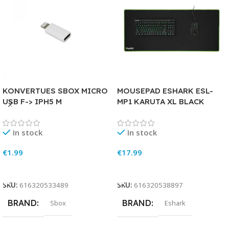
KONVERTUES SBOX MICRO
MOUSEPAD ESHARK ESL-
USB F-> IPH5 M
MP1 KARUTA XL BLACK
In stock
In stock
€
1.99
€
17.99
Add To Cart
Add To Cart
SKU:
616320533489
SKU:
616320538897
BRAND
BRAND
Sbox
Eshark