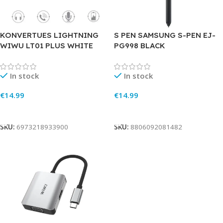
KONVERTUES LIGHTNING
S PEN SAMSUNG S-PEN EJ-
WIWU LT01 PLUS WHITE
PG998 BLACK
In stock
In stock
€
14.99
€
14.99
Add To Cart
Add To Cart
SKU:
6973218933900
SKU:
8806092081482