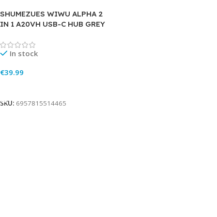
SHUMEZUES WIWU ALPHA 2
IN 1 A20VH USB-C HUB GREY
In stock
€
39.99
Add To Cart
SKU:
6957815514465