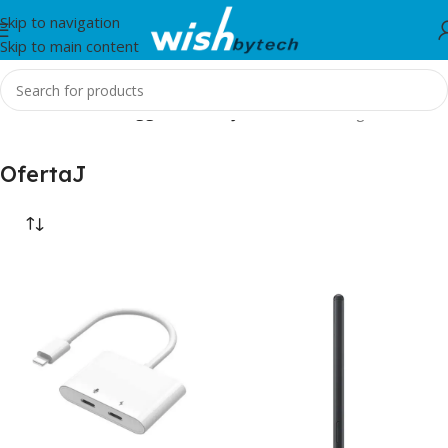
Skip to navigation
Skip to main content
Home
/
Products tagged “OfertaJ”
Showing all 3 results
OfertaJ