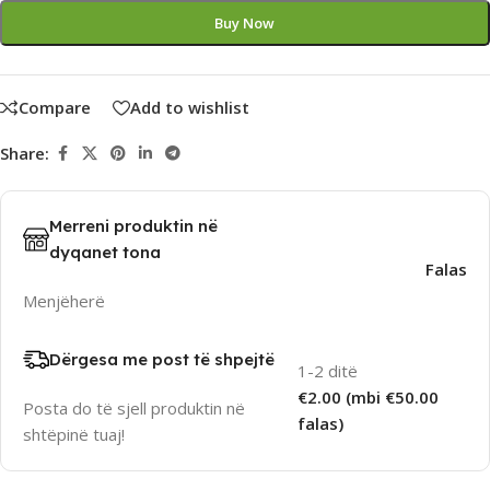
Buy Now
Compare
Add to wishlist
Share:
Merreni produktin në
dyqanet tona
Falas
Menjëherë
Dërgesa me post të shpejtë
1-2 ditë
€2.00 (mbi €50.00
Posta do të sjell produktin në
falas)
shtëpinë tuaj!