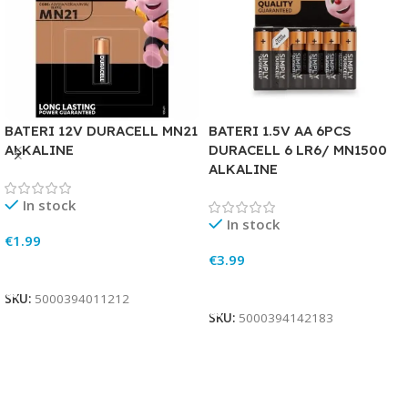
BATERI 12V DURACELL MN21
BATERI 1.5V AA 6PCS
ALKALINE
DURACELL 6 LR6/ MN1500
ALKALINE
In stock
In stock
€
1.99
€
3.99
Add To Cart
Add To Cart
SKU:
5000394011212
SKU:
5000394142183