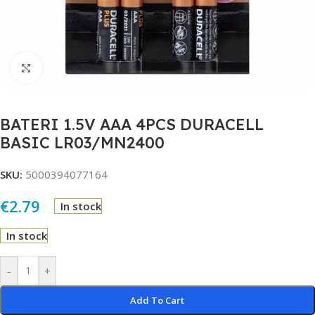
Click to enlarge
BATERI 1.5V AAA 4PCS DURACELL
BASIC LR03/MN2400
SKU:
5000394077164
€
2.79
In stock
In stock
Alternative:
-
+
Add To Cart