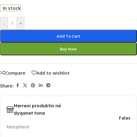
In stock
Alternative:
-
+
Add To Cart
Buy Now
Compare
Add to wishlist
Share:
Merreni produktin në
dyqanet tona
Falas
Menjëherë