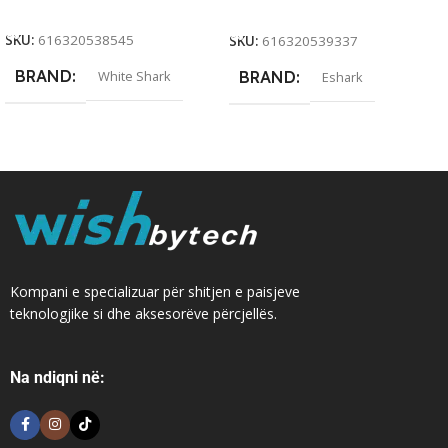
Add To Cart
Add To Cart
SKU:
616320538545
SKU:
616320539337
BRAND
White Shark
BRAND
Eshark
Kompani e specializuar për shitjen e paisjeve
teknologjike si dhe aksesorëve përcjellës.
Na ndiqni në: