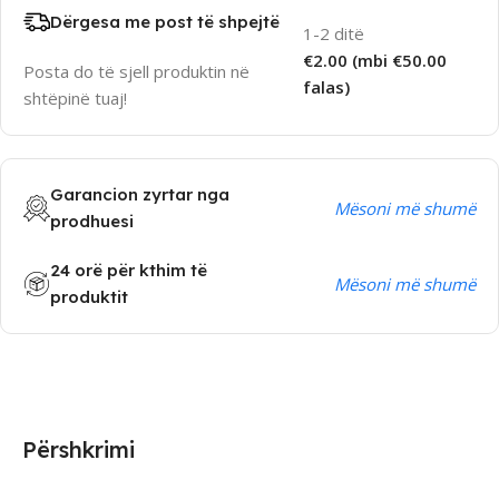
Dërgesa me post të shpejtë
1-2 ditë
€2.00 (mbi €50.00
Posta do të sjell produktin në
falas)
shtëpinë tuaj!
Garancion zyrtar nga
Mësoni më shumë
prodhuesi
24 orë për kthim të
Mësoni më shumë
produktit
Përshkrimi