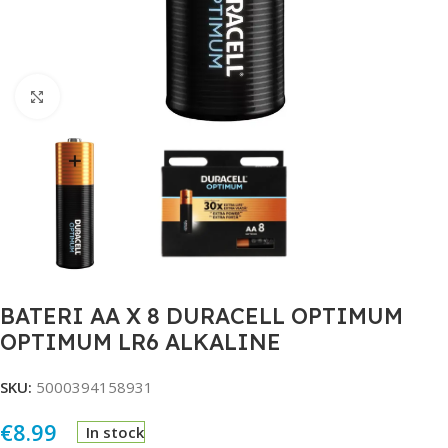
Click to enlarge
BATERI AA X 8 DURACELL OPTIMUM
OPTIMUM LR6 ALKALINE
SKU:
5000394158931
€
8.99
In stock