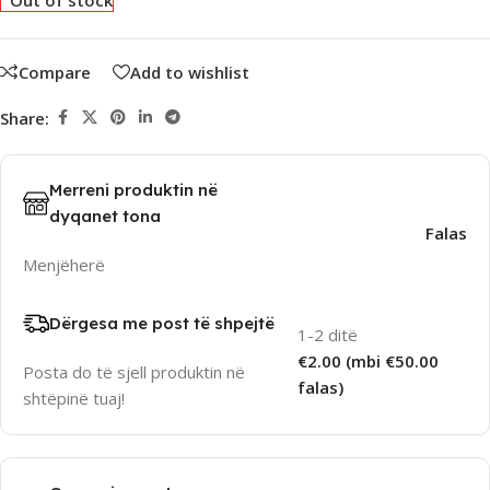
Out of stock
Compare
Add to wishlist
Share:
Merreni produktin në
dyqanet tona
Falas
Menjëherë
Dërgesa me post të shpejtë
1-2 ditë
€2.00 (mbi €50.00
Posta do të sjell produktin në
falas)
shtëpinë tuaj!