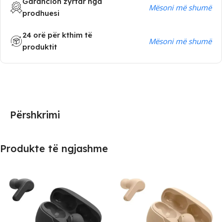
Garancion zyrtar nga
Mësoni më shumë
prodhuesi
24 orë për kthim të
Mësoni më shumë
produktit
Përshkrimi
Produkte të ngjashme