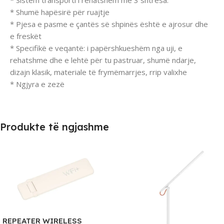
* Sistem transporti i rehatshëm me 3 shtresa.
* Shumë hapësirë për ruajtje
* Pjesa e pasme e çantës së shpinës është e ajrosur dhe
e freskët
* Specifikë e veqantë: i papërshkueshëm nga uji, e
rehatshme dhe e lehtë për tu pastruar, shumë ndarje,
dizajn klasik, materiale të frymëmarrjes, rrip valixhe
* Ngjyra e zezë
Produkte të ngjashme
REPEATER WIRELESS