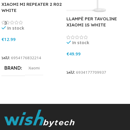
XIAOMI MI REPEATER 2 R02
WHITE
LLAMPË PER TAVOLINE
XIAOMI 1S WHITE
In stock
€
12.99
In stock
Add To Cart
€
49.99
SKU:
6954176832214
Add To Cart
BRAND
Xiaomi
SKU:
6934177709937