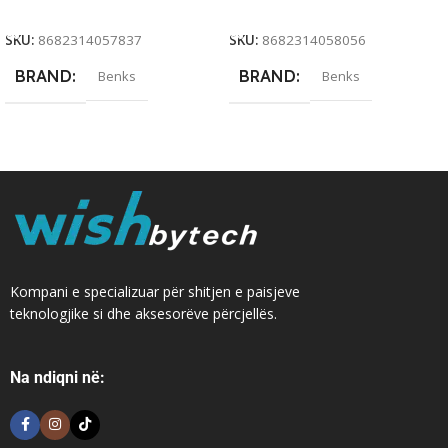
Add To Cart
Add To Cart
SKU:
8682314057837
SKU:
8682314058056
BRAND
BRAND
Benks
Benks
Kompani e specializuar për shitjen e paisjeve
teknologjike si dhe aksesorëve përcjellës.
Na ndiqni në: