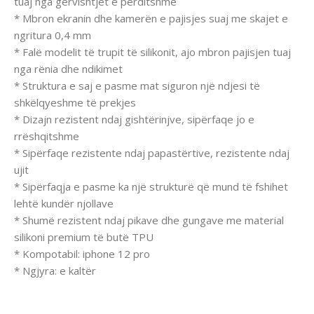
tuaj nga gërvishtjet e përditshme
* Mbron ekranin dhe kamerën e pajisjes suaj me skajet e
ngritura 0,4 mm
* Falë modelit të trupit të silikonit, ajo mbron pajisjen tuaj
nga rënia dhe ndikimet
* Struktura e saj e pasme mat siguron një ndjesi të
shkëlqyeshme të prekjes
* Dizajn rezistent ndaj gishtërinjve, sipërfaqe jo e
rrëshqitshme
* Sipërfaqe rezistente ndaj papastërtive, rezistente ndaj
ujit
* Sipërfaqja e pasme ka një strukturë që mund të fshihet
lehtë kundër njollave
* Shumë rezistent ndaj pikave dhe gungave me material
silikoni premium të butë TPU
* Kompotabil: iphone 12 pro
* Ngjyra: e kaltër