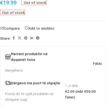
€
19.99
Out of stock
Out of stock
Compare
Add to wishlist
Share:
Merreni produktin në
dyqanet tona
Falas
Menjëherë
Dërgesa me post të shpejtë
1-2 ditë
€2.00 (mbi €50.00
Posta do të sjell produktin në
falas)
shtëpinë tuaj!