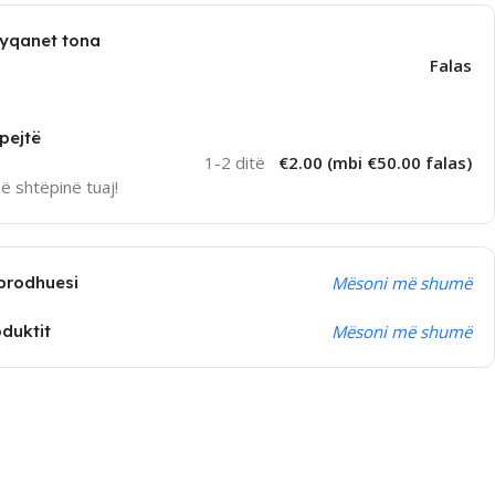
dyqanet tona
Falas
pejtë
1-2 ditë
€2.00 (mbi €50.00 falas)
në shtëpinë tuaj!
prodhuesi
Mësoni më shumë
oduktit
Mësoni më shumë