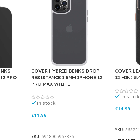
ENKS
COVER HYBRID BENKS DROP
COVER LE
 12 PRO
RESISTANCE 1.5MM IPHONE 12
12 MINI 5
PRO MAX WHITE
In stock
In stock
€
14.99
€
11.99
Add To Ca
Add To Cart
SKU:
86823
SKU:
6948005967376