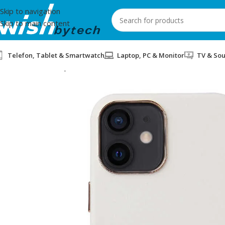
Skip to navigation
Skip to main content
Telefon, Tablet & Smartwatch
Laptop, PC & Monitor
TV & So
Home
/
Aksesorë për mobil dhe IT
/
COVER LEATHER 2MM BENKS 