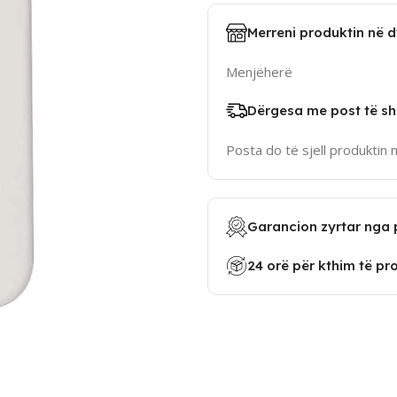
Merreni produktin në 
Menjëherë
Dërgesa me post të sh
Posta do të sjell produktin 
Garancion zyrtar nga 
24 orë për kthim të pr