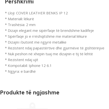
Përshkrimi
* Lloji: COVER LEATHER BENKS IP 12
* Materiali: lëkurë
* Trashësia: 2 mm
* Dizajn elegant me sipërfaqe të brendshme kadifeje
* Sipërfaqe jo e rrëshqitshme me material lëkure
* Dizajni i butonit me ngjyrë metalike
* Rezistent ndaj papastërtive dhe gjurmëve të gishtërinjve
* Nuk peshon në xhepin tuaj me dizajnin e tij të lehtë
* Rezistent ndaj ujit
* Kompotabil: Iphone 12 6.1
* Ngjyra: e bardhë
Produkte të ngjashme