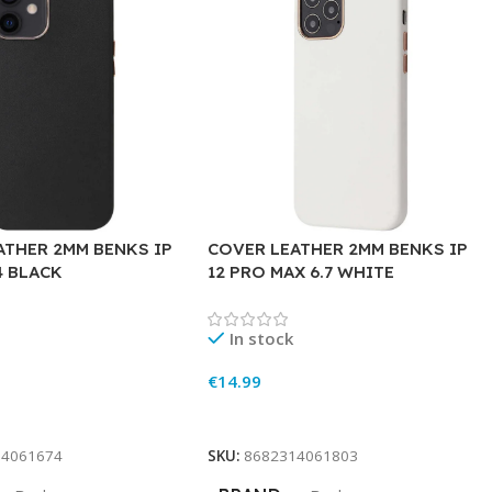
ATHER 2MM BENKS IP
COVER LEATHER 2MM BENKS IP
.4 BLACK
12 PRO MAX 6.7 WHITE
In stock
€
14.99
rt
Add To Cart
14061674
SKU:
8682314061803