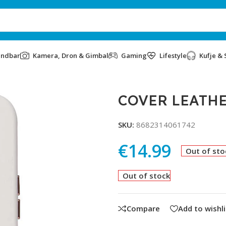
undbar
Kamera, Dron & Gimbal
Gaming
Lifestyle
Kufje & 
IP 12 6.1 WHITE
COVER LEATHE
SKU:
8682314061742
€
14.99
Out of sto
Out of stock
Compare
Add to wishli