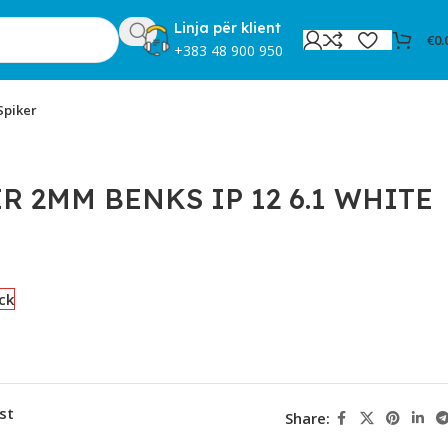
Linja për klient
€
0.
+383 48 900 950
Spiker
R 2MM BENKS IP 12 6.1 WHITE
ck
st
Share: