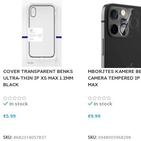
COVER TRANSPARENT BENKS
MBORJTES KAMERE B
ULTRA-THIN IP XS MAX 1.2MM
CAMERA TEMPERED IP
BLACK
MAX
In stock
In stock
€
5.99
€
9.99
Add To Cart
Add To Cart
SKU:
8682314057837
SKU:
6948005968298