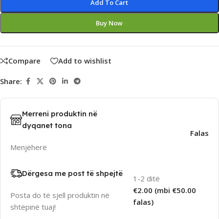
Add To Cart
Buy Now
Compare
Add to wishlist
Share:
Merreni produktin në
dyqanet tona
Falas
Menjëherë
Dërgesa me post të shpejtë
1-2 ditë
€2.00 (mbi €50.00
Posta do të sjell produktin në
falas)
shtëpinë tuaj!