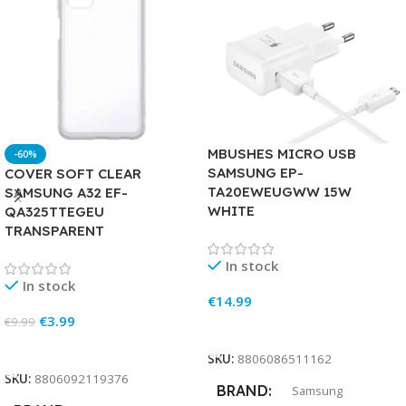
MBUSHES MICRO USB
-60%
SAMSUNG EP-
COVER SOFT CLEAR
TA20EWEUGWW 15W
SAMSUNG A32 EF-
WHITE
QA325TTEGEU
TRANSPARENT
In stock
In stock
€
14.99
€
3.99
€
9.99
Add To Cart
Add To Cart
SKU:
8806086511162
SKU:
8806092119376
BRAND
Samsung