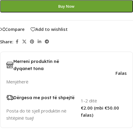
Buy Now
Compare
Add to wishlist
Share:
Merreni produktin në
dyqanet tona
Falas
Menjëherë
Dërgesa me post të shpejtë
1-2 ditë
€2.00 (mbi €50.00
Posta do të sjell produktin në
falas)
shtëpinë tuaj!