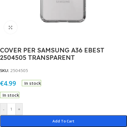
Click to enlarge
COVER PER SAMSUNG A36 EBEST
2504505 TRANSPARENT
SKU:
2504505
€
4.99
In stock
In stock
Alternative:
-
+
Add To Cart