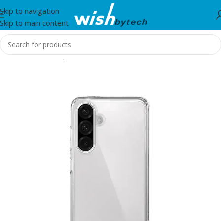
Skip to navigation
Skip to main content
Home
/
Aksesorë për telefon, tablet dhe smartwatch