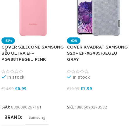
-53%
-60%
COVER SILICONE SAMSUNG
COVER KVADRAT SAMSUNG
S20 ULTRA EF-
S20+ EF-XG985FJEGEU
PG988TPEGEU PINK
GRAY
In stock
In stock
€
6.99
€
7.99
€
14.99
€
19.99
Add To Cart
Add To Cart
SKU:
8806090267161
SKU:
8806090273582
BRAND
Samsung