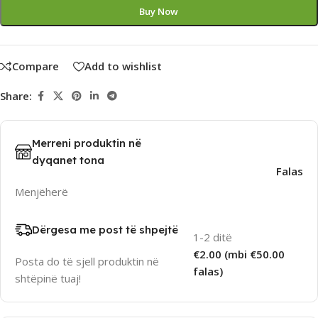
Buy Now
Compare
Add to wishlist
Share:
Merreni produktin në
dyqanet tona
Falas
Menjëherë
Dërgesa me post të shpejtë
1-2 ditë
€2.00 (mbi €50.00
Posta do të sjell produktin në
falas)
shtëpinë tuaj!