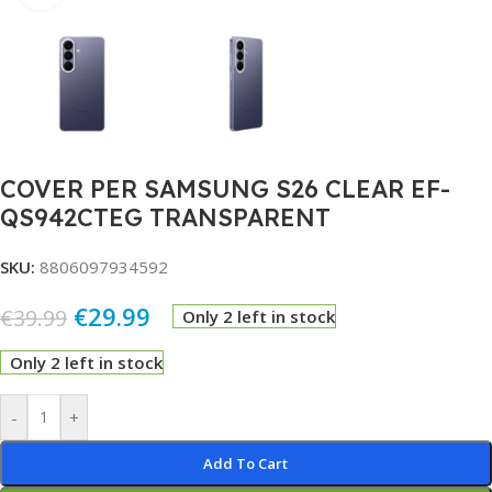
COVER PER SAMSUNG S26 CLEAR EF-
QS942CTEG TRANSPARENT
SKU:
8806097934592
€
29.99
€
39.99
Only 2 left in stock
Only 2 left in stock
Alternative:
-
+
Add To Cart