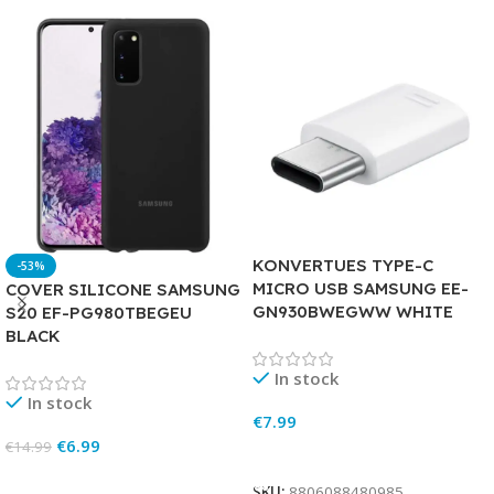
KONVERTUES TYPE-C
-53%
MICRO USB SAMSUNG EE-
COVER SILICONE SAMSUNG
GN930BWEGWW WHITE
S20 EF-PG980TBEGEU
BLACK
In stock
In stock
€
7.99
€
6.99
€
14.99
Add To Cart
Add To Cart
SKU:
8806088480985