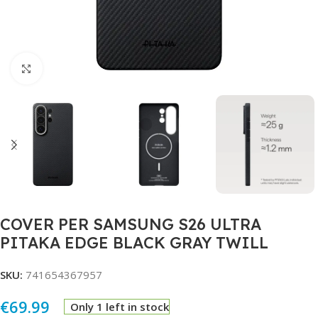
Click to enlarge
COVER PER SAMSUNG S26 ULTRA
PITAKA EDGE BLACK GRAY TWILL
SKU:
741654367957
€
69.99
Only 1 left in stock