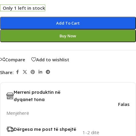
Only 1 left in stock
Alternative:
Add To Cart
Buy Now
Compare
Add to wishlist
Share:
Merreni produktin në
dyqanet tona
Falas
Menjëherë
Dërgesa me post të shpejtë
1-2 ditë