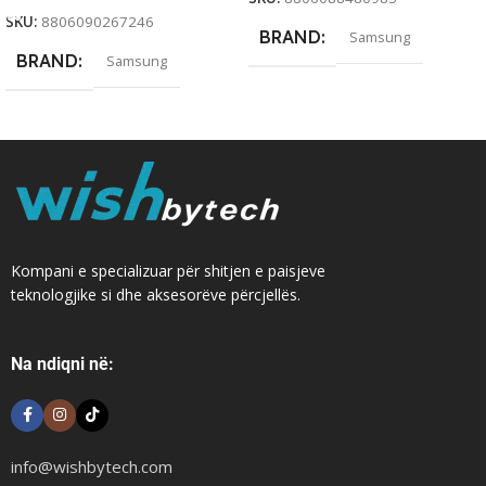
SKU:
8806090267246
BRAND
Samsung
BRAND
Samsung
Kompani e specializuar për shitjen e paisjeve
teknologjike si dhe aksesorëve përcjellës.
Na ndiqni në:
info@wishbytech.com