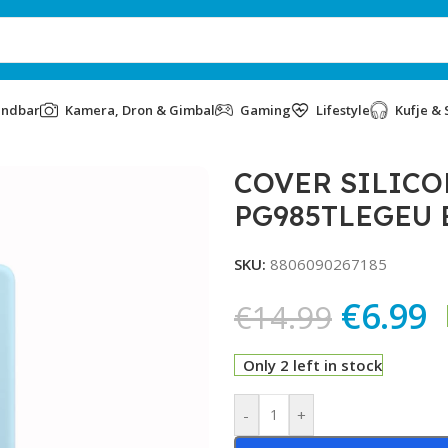
undbar
Kamera, Dron & Gimbal
Gaming
Lifestyle
Kufje & 
LEGEU BLUE
COVER SILICO
PG985TLEGEU 
SKU:
8806090267185
€
6.99
€
14.99
Only 2 left in stock
Alternative:
-
+