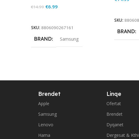
€
6.99
€
14.99
Add To Ca
Add To Cart
SKU:
88060
SKU:
8806090267161
BRAND
BRAND
Samsung
Brendet
Linqe
Apple
Ofertat
Samsung
Brendet
Lenovo
Dyqanet
Hama
Dergesat & Kth