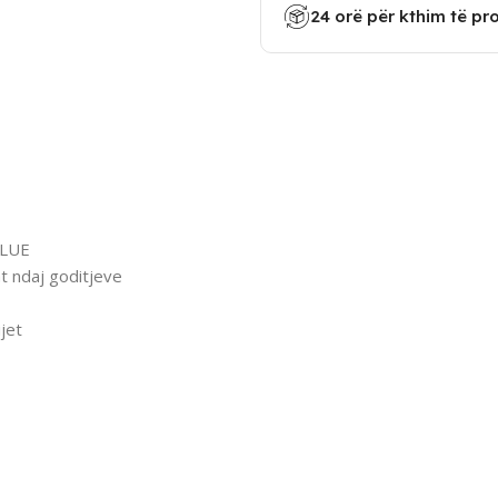
24 orë për kthim të pr
BLUE
nt ndaj goditjeve
jet