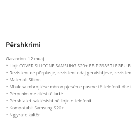
Përshkrimi
Garancion: 12 muaj
* Lloji: COVER SILICONE SAMSUNG S20+ EF-PG985TLEGEU 
* Rezistent në përplasje, rezistent ndaj gërvishtjeve, reziste
* Materiali: Silikon
* Mbulesa mbrojtëse mbron pjesën e pasme të telefonit dhe i
* Përpunim me cilësi të lartë
* Përshtatet saktësisht në llojin e telefonit
* Kompotabil: Samsung S20+
* Ngjyra: e kaltër