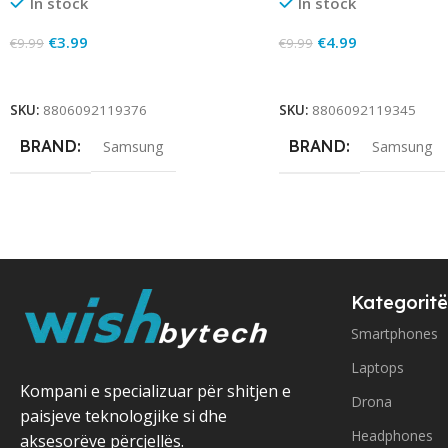
In stock
In stock
€
3.99
€
4.99
€
9.99
€
9.99
Add To Cart
Add To Cart
SKU:
8806092119376
SKU:
8806092119345
BRAND
BRAND
Samsung
Samsung
Kategoritë
Smartphones
Laptops
Kompani e specializuar për shitjen e
Drona
paisjeve teknologjike si dhe
Headphones
aksesorëve përcjellës.