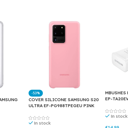
MBUSHES 
-53%
EP-TA20
SAMSUNG
COVER SILICONE SAMSUNG S20
ULTRA EF-PG988TPEGEU PINK
In stock
In stock
€
14.99