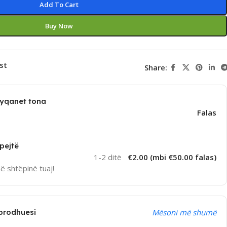
Add To Cart
Buy Now
st
Share:
dyqanet tona
Falas
pejtë
1-2 ditë
€2.00 (mbi €50.00 falas)
në shtëpinë tuaj!
prodhuesi
Mësoni më shumë