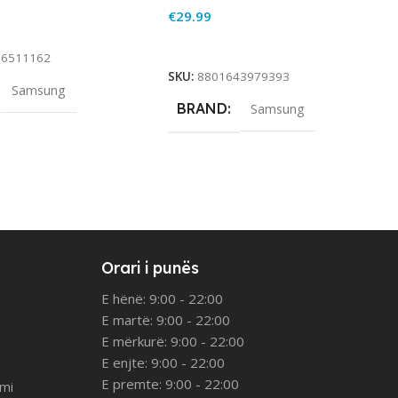
€
29.99
rt
Add To Cart
86511162
SKU:
8801643979393
Samsung
BRAND
Samsung
Orari i punës
E hënë: 9:00 - 22:00
E martë: 9:00 - 22:00
E mërkurë: 9:00 - 22:00
E enjte: 9:00 - 22:00
E premte: 9:00 - 22:00
imi