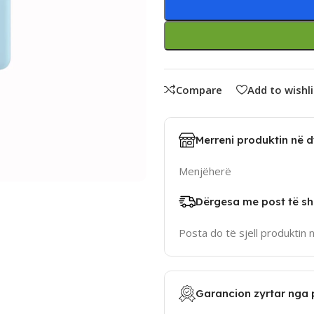
Compare
Add to wishli
Merreni produktin në 
Menjëherë
Dërgesa me post të sh
Posta do të sjell produktin 
Garancion zyrtar nga 