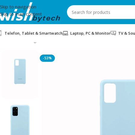
Skip to navigation
Skip to main content
Telefon, Tablet & Smartwatch
Laptop, PC & Monitor
TV & So
Home
/
Samsung
/
COVER SILICONE SAMSUNG S20+ EF-PG985T
-53%