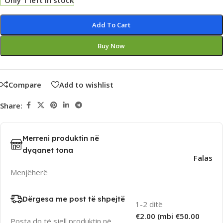
Only 1 left in stock
Alternative:
Add To Cart
Buy Now
Compare
Add to wishlist
Share:
Merreni produktin në
dyqanet tona
Falas
Menjëherë
Dërgesa me post të shpejtë
1-2 ditë
€2.00 (mbi €50.00
Posta do të sjell produktin në