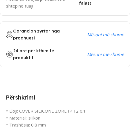
falas)
shtëpinë tuaj!
Garancion zyrtar nga
Mësoni më shumë
prodhuesi
24 orë për kthim të
Mësoni më shumë
produktit
Përshkrimi
* Lloji: COVER SILICONE ZORE IP 12 6.1
* Materiali: silikon
* Trashësia: 0.8 mm