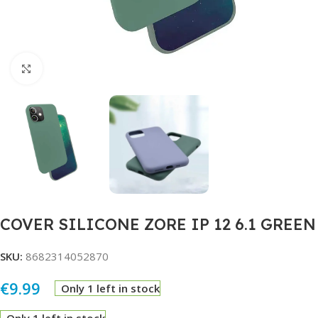
Click to enlarge
COVER SILICONE ZORE IP 12 6.1 GREEN
SKU:
8682314052870
€
9.99
Only 1 left in stock