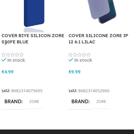
COVER BIYE SILICON ZORE
COVER SILICONE ZORE IP
S20FE BLUE
12 6.1 LILAC
In stock
In stock
€
4.99
€
9.99
Add To Cart
Add To Cart
SKU:
8682314075695
SKU:
8682314052900
BRAND
BRAND
ZORE
ZORE