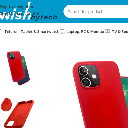
Skip to navigation
Skip to main content
Telefon, Tablet & Smartwatch
Laptop, PC & Monitor
TV & So
Home
/
Zore
/
COVER SILICONE ZORE IP 12 6.1 RED