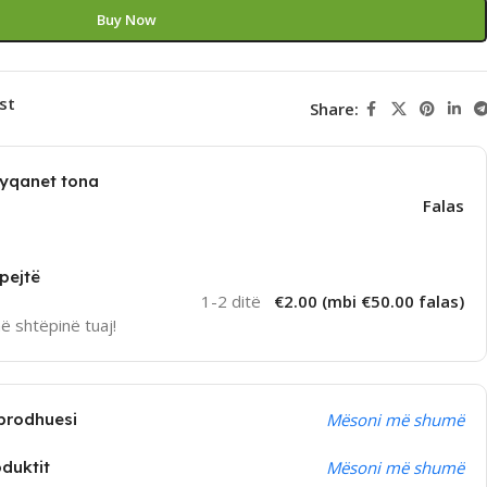
Buy Now
st
Share:
dyqanet tona
Falas
pejtë
1-2 ditë
€2.00 (mbi €50.00 falas)
në shtëpinë tuaj!
prodhuesi
Mësoni më shumë
oduktit
Mësoni më shumë