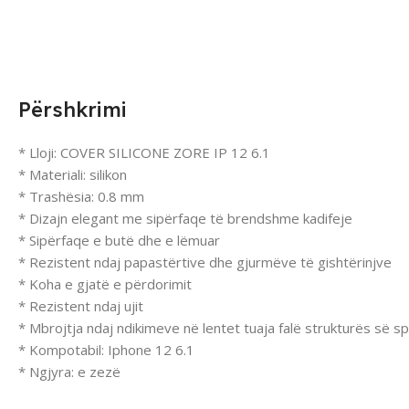
Përshkrimi
* Lloji: COVER SILICONE ZORE IP 12 6.1
* Materiali: silikon
* Trashësia: 0.8 mm
* Dizajn elegant me sipërfaqe të brendshme kadifeje
* Sipërfaqe e butë dhe e lëmuar
* Rezistent ndaj papastërtive dhe gjurmëve të gishtërinjve
* Koha e gjatë e përdorimit
* Rezistent ndaj ujit
* Mbrojtja ndaj ndikimeve në lentet tuaja falë strukturës së 
* Kompotabil: Iphone 12 6.1
* Ngjyra: e zezë