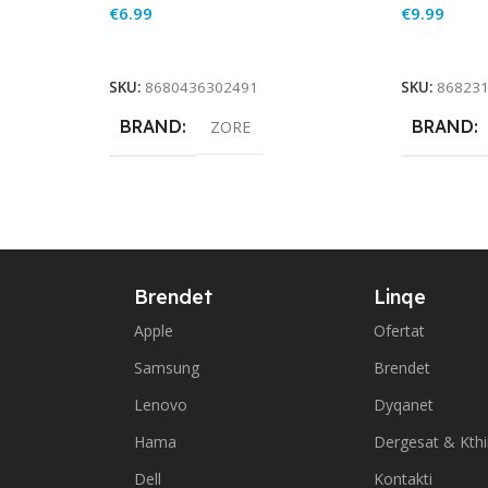
€
6.99
€
9.99
Add To Cart
Add To Ca
SKU:
8680436302491
SKU:
86823
BRAND
BRAND
ZORE
Brendet
Linqe
Apple
Ofertat
Samsung
Brendet
Lenovo
Dyqanet
Hama
Dergesat & Kth
Dell
Kontakti