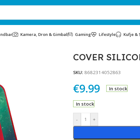
undbar
Kamera, Dron & Gimbal
Gaming
Lifestyle
Kufje & 
COVER SILICON
SKU:
8682314052863
€
9.99
In stock
In stock
Alternative:
-
+