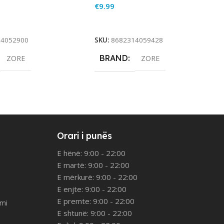
€
9.99
rt
Add To Cart
14052900
SKU:
8682314059428
BRAND
ZORE
ZORE
Orari i punës
E hënë: 9:00 - 22:00
E martë: 9:00 - 22:00
E mërkurë: 9:00 - 22:00
E enjte: 9:00 - 22:00
E premte: 9:00 - 22:00
imi
E shtunë: 9:00 - 22:00