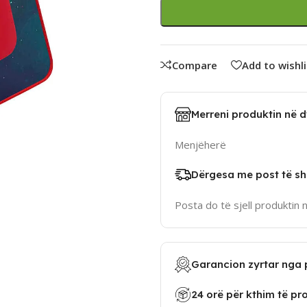
Compare
Add to wishli
Merreni produktin në 
Menjëherë
Dërgesa me post të sh
Posta do të sjell produktin 
Garancion zyrtar nga 
24 orë për kthim të pr