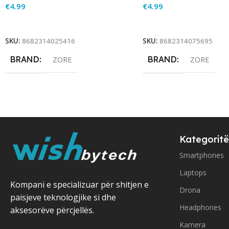
€
4.99
€
4.99
Add To Cart
Add To Cart
SKU:
8682314025416
SKU:
8682314075695
BRAND
BRAND
ZORE
ZORE
Kategoritë
Smartphones
Laptops
Kompani e specializuar për shitjen e
Drona
paisjeve teknologjike si dhe
Headphones
aksesorëve përcjellës.
Kamera