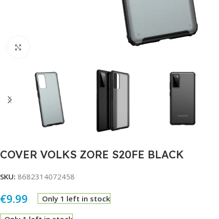
Click to enlarge
COVER VOLKS ZORE S20FE BLACK
SKU:
8682314072458
€
9.99
Only 1 left in stock