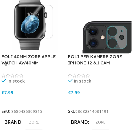
FOLI 40MM ZORE APPLE
FOLI PER KAMERE ZORE
WATCH AW40MM
IPHONE 12 6.1 CAM
In stock
In stock
€
7.99
€
7.99
Add To Cart
Add To Cart
SKU:
8680436309315
SKU:
8682314081191
BRAND
BRAND
ZORE
ZORE