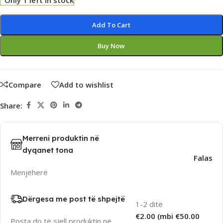
Only 1 left in stock
Alternative:
Add To Cart
Buy Now
Compare
Add to wishlist
Share:
Merreni produktin në
dyqanet tona
Falas
Menjëherë
Dërgesa me post të shpejtë
1-2 ditë
€2.00 (mbi €50.00
Posta do të sjell produktin në