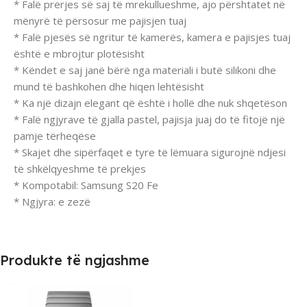
* Falë prerjes së saj të mrekullueshme, ajo përshtatet në
mënyrë të përsosur me pajisjen tuaj
* Falë pjesës së ngritur të kamerës, kamera e pajisjes tuaj
është e mbrojtur plotësisht
* Këndet e saj janë bërë nga materiali i butë silikoni dhe
mund të bashkohen dhe hiqen lehtësisht
* Ka një dizajn elegant që është i hollë dhe nuk shqetëson
* Falë ngjyrave të gjalla pastel, pajisja juaj do të fitojë një
pamje tërheqëse
* Skajet dhe sipërfaqet e tyre të lëmuara sigurojnë ndjesi
të shkëlqyeshme të prekjes
* Kompotabil: Samsung S20 Fe
* Ngjyra: e zezë
Produkte të ngjashme