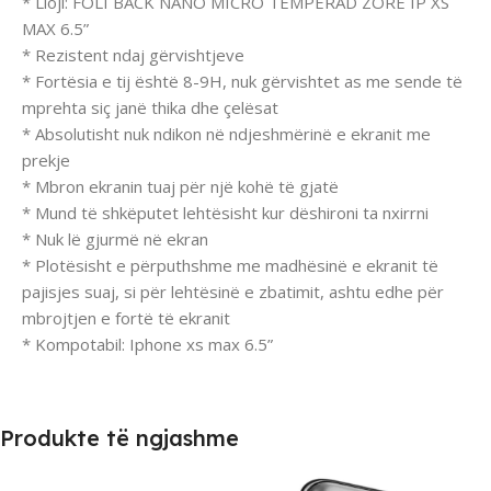
* Lloji: FOLI BACK NANO MICRO TEMPERAD ZORE IP XS
MAX 6.5”
* Rezistent ndaj gërvishtjeve
* Fortësia e tij është 8-9H, nuk gërvishtet as me sende të
mprehta siç janë thika dhe çelësat
* Absolutisht nuk ndikon në ndjeshmërinë e ekranit me
prekje
* Mbron ekranin tuaj për një kohë të gjatë
* Mund të shkëputet lehtësisht kur dëshironi ta nxirrni
* Nuk lë gjurmë në ekran
* Plotësisht e përputhshme me madhësinë e ekranit të
pajisjes suaj, si për lehtësinë e zbatimit, ashtu edhe për
mbrojtjen e fortë të ekranit
* Kompotabil: Iphone xs max 6.5”
Produkte të ngjashme