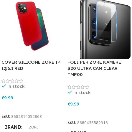
COVER SILICONE ZORE IP
FOLI PER ZORE KAMERE
12 6.1 RED
S20 ULTRA CAM CLEAR
TMP00
In stock
In stock
€
9.99
€
9.99
Add To Cart
Add To Cart
SKU:
8682314052863
SKU:
8680436582916
BRAND
ZORE