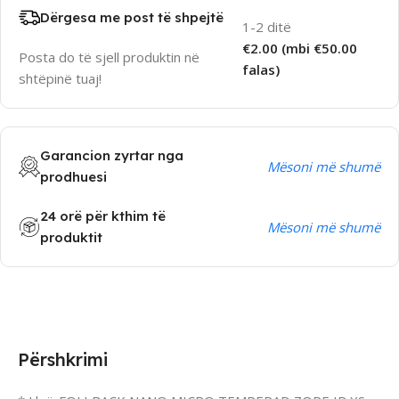
Dërgesa me post të shpejtë
1-2 ditë
€2.00 (mbi €50.00
Posta do të sjell produktin në
falas)
shtëpinë tuaj!
Garancion zyrtar nga
Mësoni më shumë
prodhuesi
24 orë për kthim të
Mësoni më shumë
produktit
Përshkrimi