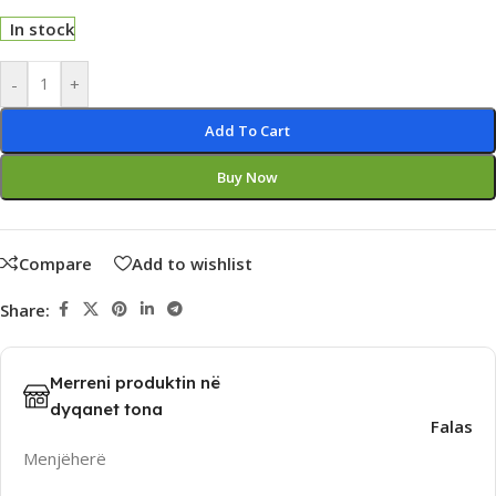
In stock
Alternative:
-
+
Add To Cart
Buy Now
Compare
Add to wishlist
Share:
Merreni produktin në
dyqanet tona
Falas
Menjëherë