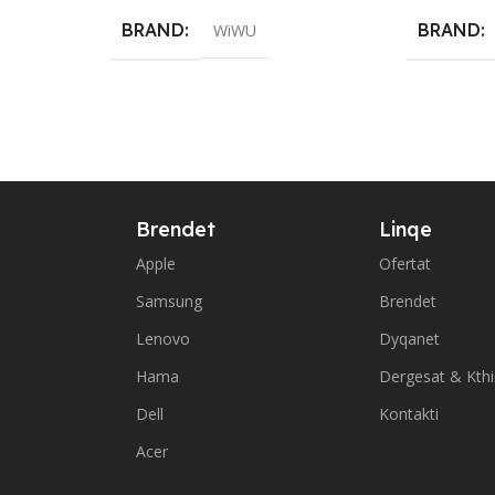
BRAND
BRAND
WiWU
Brendet
Linqe
Apple
Ofertat
Samsung
Brendet
Lenovo
Dyqanet
Hama
Dergesat & Kth
Dell
Kontakti
Acer