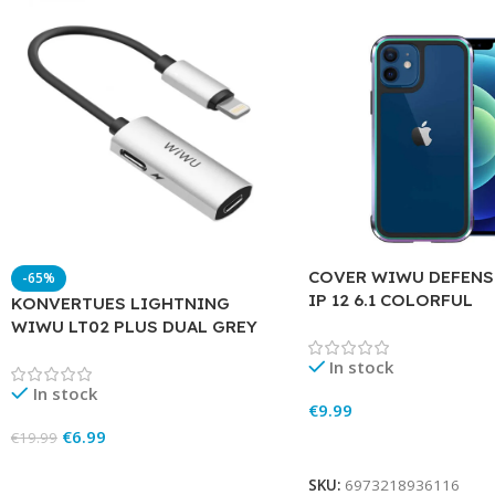
COVER WIWU DEFENS
-65%
IP 12 6.1 COLORFUL
KONVERTUES LIGHTNING
WIWU LT02 PLUS DUAL GREY
In stock
In stock
€
9.99
€
6.99
€
19.99
Add To Cart
Add To Cart
SKU:
6973218936116