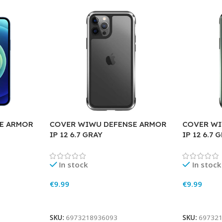
E ARMOR
COVER WIWU DEFENSE ARMOR
COVER WI
IP 12 6.7 GRAY
IP 12 6.7 
In stock
In stock
€
9.99
€
9.99
Add To Cart
Add To Ca
SKU:
6973218936093
SKU:
69732