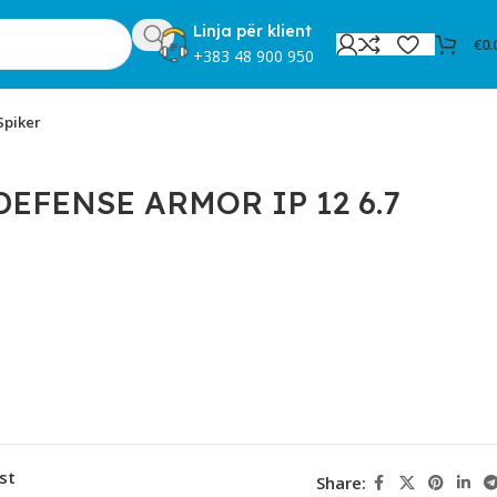
Linja për klient
€
0.
+383 48 900 950
Spiker
EFENSE ARMOR IP 12 6.7
st
Share: