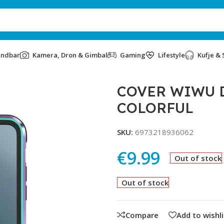
undbar
Kamera, Dron & Gimbal
Gaming
Lifestyle
Kufje & 
FUL
COVER WIWU D
COLORFUL
SKU:
6973218936062
€
9.99
Out of stock
Out of stock
Compare
Add to wishli