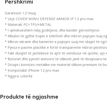
Përshkrimi
Garancion: 12 muaj
* Lloji: COVER WIWU DEFENSE ARMOR IP 12 pro max
* Materiali: PC+TPU+METAL
* I qëndrueshëm ndaj goditjeve, dhe kundër gërvishtjeve
* Mbulon të gjithë trupin e telefonit dhe mbron pajisjen tuaj 
* Mbron ekranin dhe kamerën e pajisjes suaj me skajet të ngrit
* Pjesa e pasme plastikë e fortë transparente mbron plotësis
* Falë dizajnit të jastëkëve të ajrit të vendosur në qoshe, ajo
* Butonat dhe pjesët anësore të silikonit janë të dizajnuara n
* Dizajni i kornizës metalike me material silikoni premium të
* Kompotabil: iPhone 12 pro max
* Ngjyra: colorful
Produkte të ngjashme