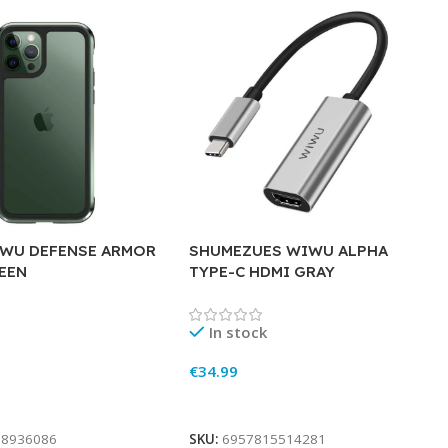
WU DEFENSE ARMOR
SHUMEZUES WIWU ALPHA
GEEN
TYPE-C HDMI GRAY
In stock
€
34.99
rt
Add To Cart
18936086
SKU:
6957815514281