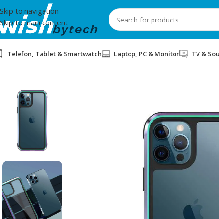
Skip to navigation
Skip to main content
Telefon, Tablet & Smartwatch
Laptop, PC & Monitor
TV & So
Home
/
WiWu
/
COVER WIWU DEFENSE ARMOR IP 12 6.7 COLOR