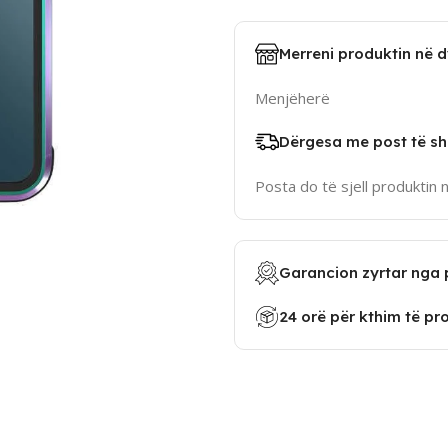
Merreni produktin në 
Menjëherë
Dërgesa me post të sh
Posta do të sjell produktin 
Garancion zyrtar nga 
24 orë për kthim të pr