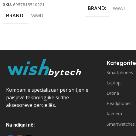
SKU:
6957815510221
BRAND
WiWU
BRAND
WiWU
Kategoritë
Smartphones
Laptops
Kompani e specializuar për shitjen e
Drona
paisjeve teknologjike si dhe
Headphones
aksesorëve përcjellës.
Kamera
Smartwatches
Na ndiqni në: