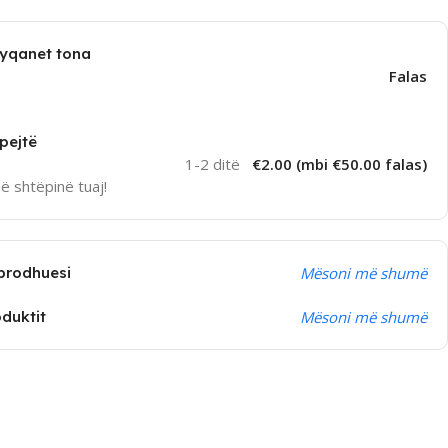
dyqanet tona
Falas
pejtë
1-2 ditë
€2.00 (mbi €50.00 falas)
në shtëpinë tuaj!
prodhuesi
Mësoni më shumë
oduktit
Mësoni më shumë