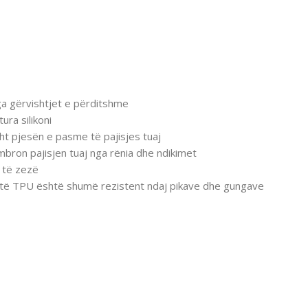
nga gërvishtjet e përditshme
ura silikoni
ht pjesën e pasme të pajisjes tuaj
 mbron pajisjen tuaj nga rënia dhe ndikimet
ë të zezë
 butë TPU është shumë rezistent ndaj pikave dhe gungave