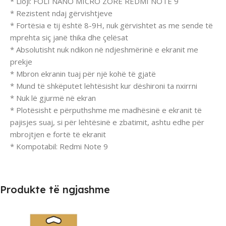
* Lloji: FOLI NANO MICRO ZORE REDMI NOTE 9
* Rezistent ndaj gërvishtjeve
* Fortësia e tij është 8-9H, nuk gërvishtet as me sende të
mprehta siç janë thika dhe çelësat
* Absolutisht nuk ndikon në ndjeshmërinë e ekranit me
prekje
* Mbron ekranin tuaj për një kohë të gjatë
* Mund të shkëputet lehtësisht kur dëshironi ta nxirrni
* Nuk lë gjurmë në ekran
* Plotësisht e përputhshme me madhësinë e ekranit të
pajisjes suaj, si për lehtësinë e zbatimit, ashtu edhe për
mbrojtjen e fortë të ekranit
* Kompotabil: Redmi Note 9
Produkte të ngjashme