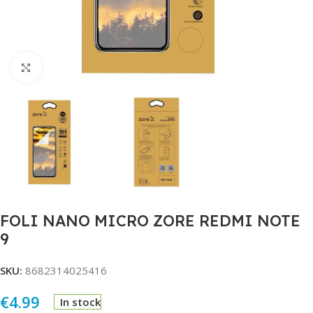
Click to enlarge
FOLI NANO MICRO ZORE REDMI NOTE
9
SKU:
8682314025416
€
4.99
In stock