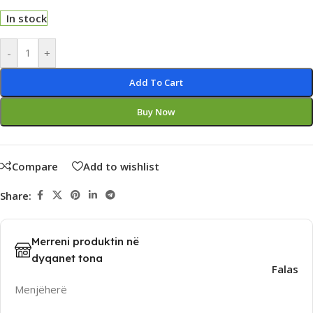
In stock
Alternative:
-
+
Add To Cart
Buy Now
Compare
Add to wishlist
Share:
Merreni produktin në
dyqanet tona
Falas
Menjëherë