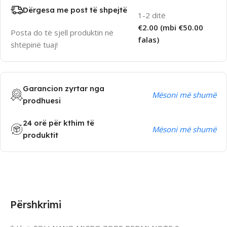
Dërgesa me post të shpejtë
1-2 ditë
€2.00 (mbi €50.00
Posta do të sjell produktin në
falas)
shtëpinë tuaj!
Garancion zyrtar nga
Mësoni më shumë
prodhuesi
24 orë për kthim të
Mësoni më shumë
produktit
Përshkrimi