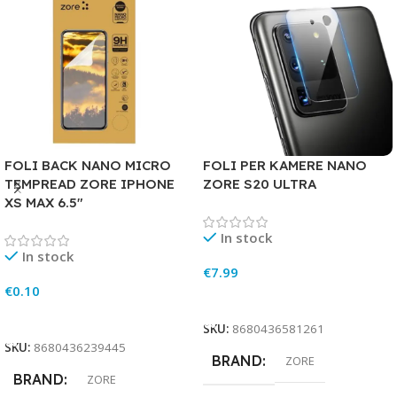
FOLI BACK NANO MICRO
FOLI PER KAMERE NANO
TEMPREAD ZORE IPHONE
ZORE S20 ULTRA
XS MAX 6.5″
In stock
In stock
€
7.99
€
0.10
Add To Cart
Add To Cart
SKU:
8680436581261
SKU:
8680436239445
BRAND
ZORE
BRAND
ZORE