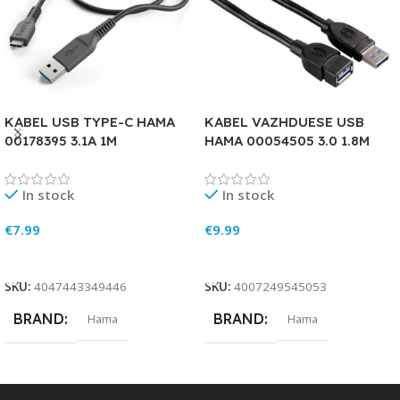
KABEL USB TYPE-C HAMA
KABEL VAZHDUESE USB
00178395 3.1A 1M
HAMA 00054505 3.0 1.8M
In stock
In stock
€
7.99
€
9.99
Add To Cart
Add To Cart
SKU:
4047443349446
SKU:
4007249545053
BRAND
BRAND
Hama
Hama