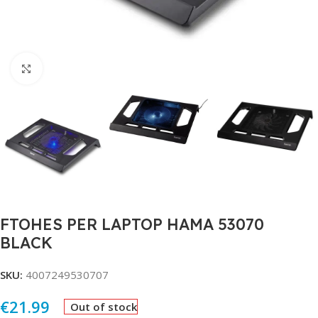
Click to enlarge
FTOHES PER LAPTOP HAMA 53070
BLACK
SKU:
4007249530707
€
21.99
Out of stock